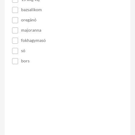
bazsalikom
oregánó
majoranna
fokhagymasó
só
bors