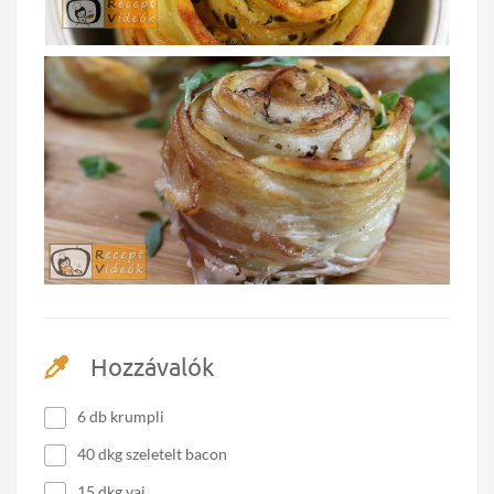
Hozzávalók
6 db krumpli
40 dkg szeletelt bacon
15 dkg vaj