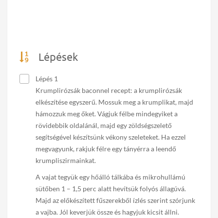
Lépések
Lépés 1
Krumplirózsák baconnel recept: a krumplirózsák
elkészítése egyszerű. Mossuk meg a krumplikat, majd
hámozzuk meg őket. Vágjuk félbe mindegyiket a
rövidebbik oldalánál, majd egy zöldségszelető
segítségével készítsünk vékony szeleteket. Ha ezzel
megvagyunk, rakjuk félre egy tányérra a leendő
krumpliszirmainkat.
A vajat tegyük egy hőálló tálkába és mikrohullámú
sütőben 1 – 1,5 perc alatt hevítsük folyós állagúvá.
Majd az előkészített fűszerekből ízlés szerint szórjunk
a vajba. Jól keverjük össze és hagyjuk kicsit állni.