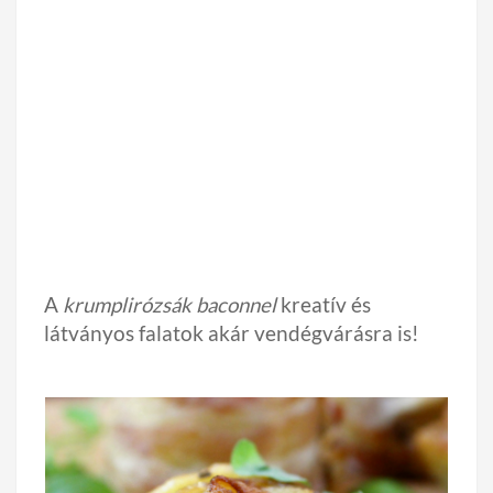
A
krumplirózsák baconnel
kreatív és
látványos falatok akár vendégvárásra is!