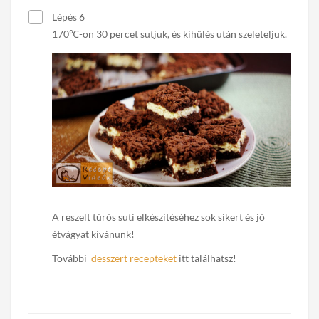
Lépés 6
170℃-on 30 percet sütjük, és kihűlés után szeleteljük.
A reszelt túrós süti elkészítéséhez sok sikert és jó
étvágyat kívánunk!
További
desszert recepteket
itt találhatsz!