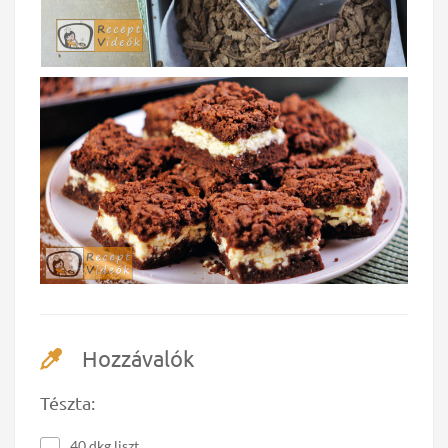
Hozzávalók
Tészta:
40 dkg liszt