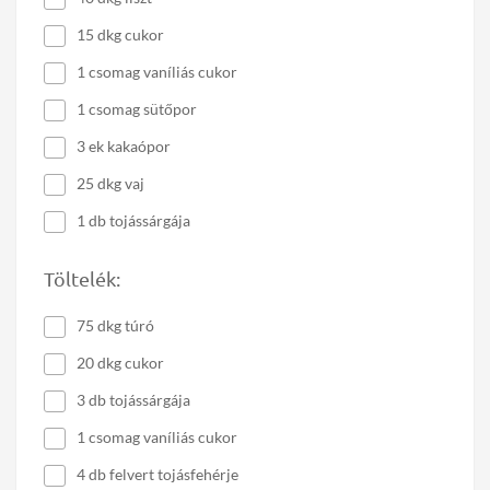
15 dkg cukor
1 csomag vaníliás cukor
1 csomag sütőpor
3 ek kakaópor
25 dkg vaj
1 db tojássárgája
Töltelék:
75 dkg túró
20 dkg cukor
3 db tojássárgája
1 csomag vaníliás cukor
4 db felvert tojásfehérje