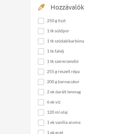
Hozzávalók
250 g liszt
1 tk sütőpor
1 tk szódabikarbóna
1 tk fahéj
1 tk szerecsendió
255 g reszelt répa
200 g barnacukor
2 ek darált lenmag
6 ek víz
120 ml olaj
1 ek vanília aroma
1 ek ecet