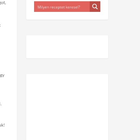
got,
k
egy
.
uk!