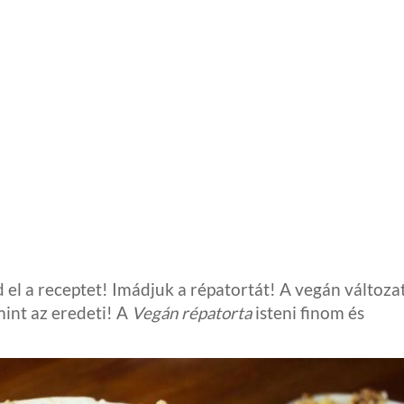
 a receptet! Imádjuk a répatortát! A vegán változa
int az eredeti! A
Vegán répatorta
isteni finom és