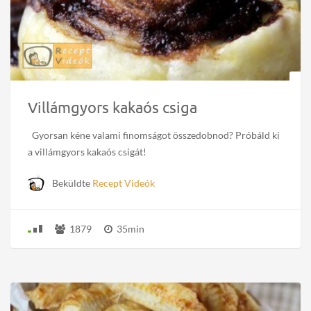
Villámgyors kakaós csiga
Gyorsan kéne valami finomságot összedobnod? Próbáld ki
a villámgyors kakaós csigát!
Beküldte
Recept Videók
1879
35min