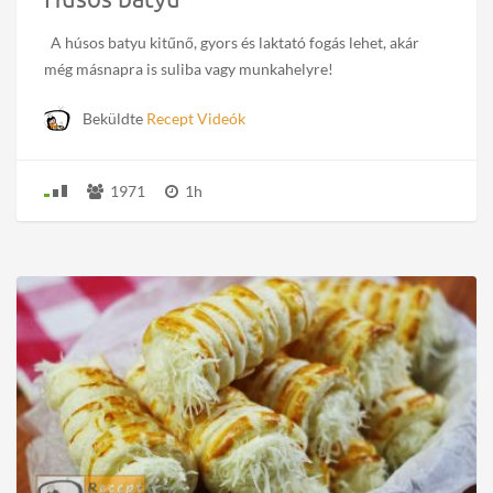
A húsos batyu kitűnő, gyors és laktató fogás lehet, akár
még másnapra is suliba vagy munkahelyre!
Beküldte
Recept Videók
1971
1h