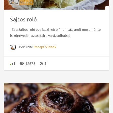
Sajtos roló
Ez a Sajtos roló egy igazi retro finomság, amit most már te
is könnyedén az asztalra varázsolhatsz!
Beküldte
Recept Videók
12673
1h