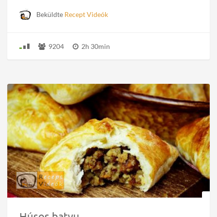
Beküldte
Recept Videók
9204
2h 30min
Húsos batyu