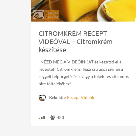
CITROMKRÉM RECEPT
VIDEÓVAL – Citromkrém
készítése
NÉZD MEG A VIDEÓINKAT és készítsd el a
receptet! Citromkrém! Igazi citrusos ízvilág a
reggeli felpörgetésére, vagy a tökéletes citromos
pite töltelékéhez!
Beküldte
Recept Videók
483