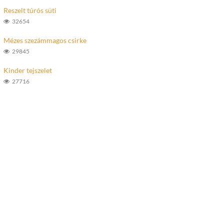
Reszelt túrós süti
32654
Mézes szezámmagos csirke
29845
Kinder tejszelet
27716