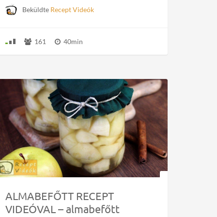
Beküldte
Recept Videók
161
40min
ALMABEFŐTT RECEPT
VIDEÓVAL – almabefőtt