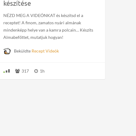
készítése
NÉZD MEG A VIDEÓNKAT és készítsd el a
receptet! A finom, zamatos nyári almának
mindenképp helye van a kamra polcain… Készíts
Almabefőttet, mutatjuk hogyan!
Beküldte
Recept Videók
317
1h