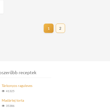
2
1
pszerűbb receptek
Tárkonyos raguleves
41325
Madártej torta
35386