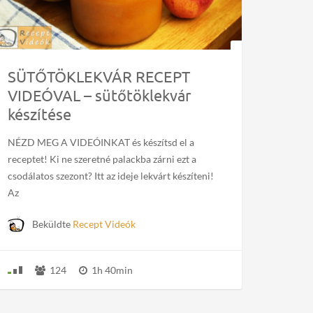
SÜTŐTÖKLEKVÁR RECEPT
VIDEÓVAL – sütőtöklekvár
készítése
NÉZD MEG A VIDEÓINKAT és készítsd el a
receptet! Ki ne szeretné palackba zárni ezt a
csodálatos szezont? Itt az ideje lekvárt készíteni!
Az
Beküldte
Recept Videók
124
1h 40min