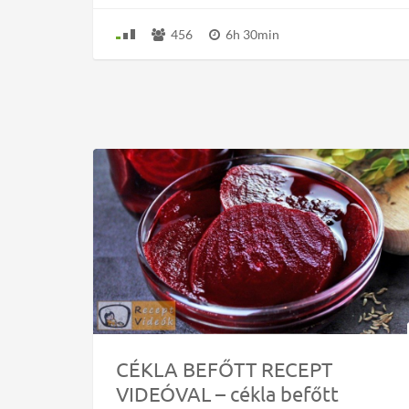
456
6h 30min
CÉKLA BEFŐTT RECEPT
VIDEÓVAL – cékla befőtt