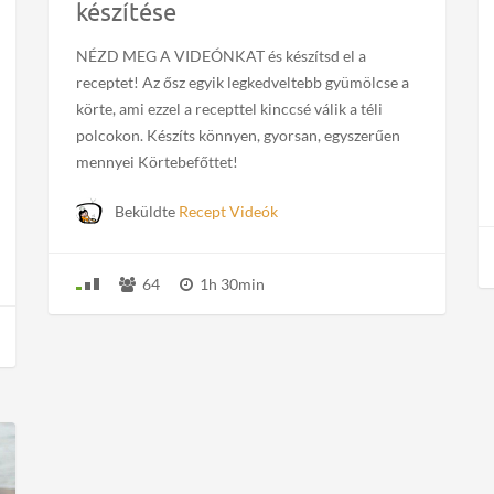
készítése
NÉZD MEG A VIDEÓNKAT és készítsd el a
receptet! Az ősz egyik legkedveltebb gyümölcse a
körte, ami ezzel a recepttel kinccsé válik a téli
polcokon. Készíts könnyen, gyorsan, egyszerűen
mennyei Körtebefőttet!
Beküldte
Recept Videók
64
1h 30min