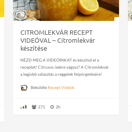
CITROMLEKVÁR RECEPT
VIDEÓVAL – Citromlekvár
készítése
NÉZD MEG A VIDEÓINKAT és készítsd el a
receptet! Citrusos ízekre vágysz? A Citromlekvár
a legjobb választás a reggelek felpörgetésére!
Beküldte
Recept Videók
271
2h