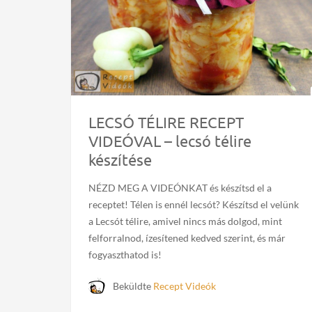
LECSÓ TÉLIRE RECEPT
VIDEÓVAL – lecsó télire
készítése
NÉZD MEG A VIDEÓNKAT és készítsd el a
receptet! Télen is ennél lecsót? Készítsd el velünk
a Lecsót télire, amivel nincs más dolgod, mint
felforralnod, ízesítened kedved szerint, és már
fogyaszthatod is!
Beküldte
Recept Videók