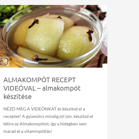
ALMAKOMPÓT RECEPT
VIDEÓVAL – almakompót
készítése
NÉZD MEG A VIDEÓNKAT és készítsd el a
receptet! A gyümölcs mindig jól jön, készítsd el
télire az Almakompótot, így a hidegben sem
marad el a vitaminpótlás!