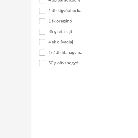
1 db kígyóuborka
1 tk oregánó
85 g feta sajt
4 ek olívaolaj
1/2 db lilahagyma
50 g olívabogyó