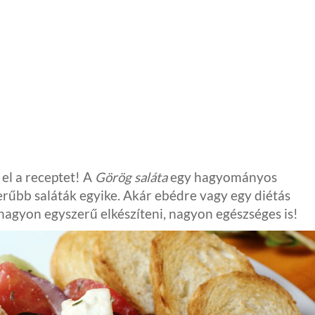
l a receptet! A
Görög saláta
egy hagyományos
erűbb saláták egyike. Akár ebédre vagy egy diétás
 nagyon egyszerű elkészíteni, nagyon egészséges is!