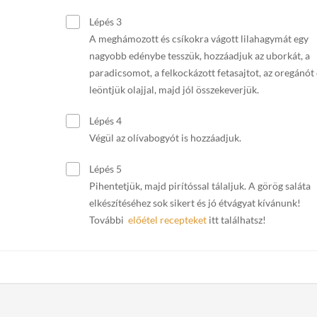
Lépés 3
A meghámozott és csíkokra vágott lilahagymát egy
nagyobb edénybe tesszük, hozzáadjuk az uborkát, a
paradicsomot, a felkockázott fetasajtot, az oregánót 
leöntjük olajjal, majd jól összekeverjük.
Lépés 4
Végül az olívabogyót is hozzáadjuk.
Lépés 5
Pihentetjük, majd pirítóssal tálaljuk. A görög saláta
elkészítéséhez sok sikert és jó étvágyat kívánunk!
További
előétel recepteket
itt találhatsz!