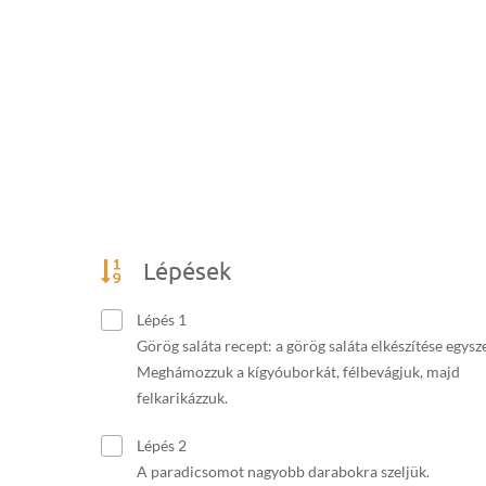
Lépések
Lépés 1
Görög saláta recept: a görög saláta elkészítése egysz
Meghámozzuk a kígyóuborkát, félbevágjuk, majd
felkarikázzuk.
Lépés 2
A paradicsomot nagyobb darabokra szeljük.