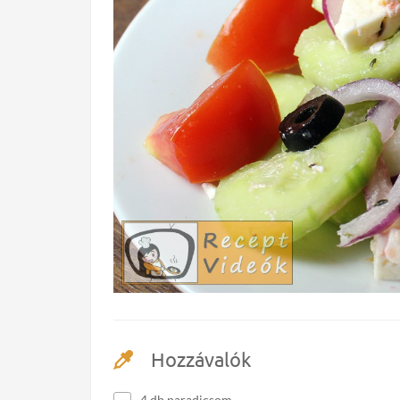
Hozzávalók
4 db paradicsom