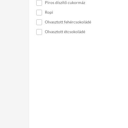
Piros díszítő cukormáz
Ropi
Olvasztott fehércsokoládé
Olvasztott étcsokoládé