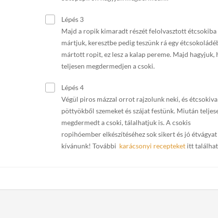
Lépés 3
Majd a ropik kimaradt részét felolvasztott étcsokiba
mártjuk, keresztbe pedig teszünk rá egy étcsokoládé
mártott ropit, ez lesz a kalap pereme. Majd hagyjuk,
teljesen megdermedjen a csoki.
Lépés 4
Végül piros mázzal orrot rajzolunk neki, és étcsokiva
pöttyökből szemeket és szájat festünk. Miután teljes
megdermedt a csoki, tálalhatjuk is. A csokis
ropihóember elkészítéséhez sok sikert és jó étvágyat
kívánunk! További
karácsonyi recepteket
itt találhat