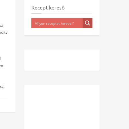
Recept kereső
ba
 hogy
l
en
sz!