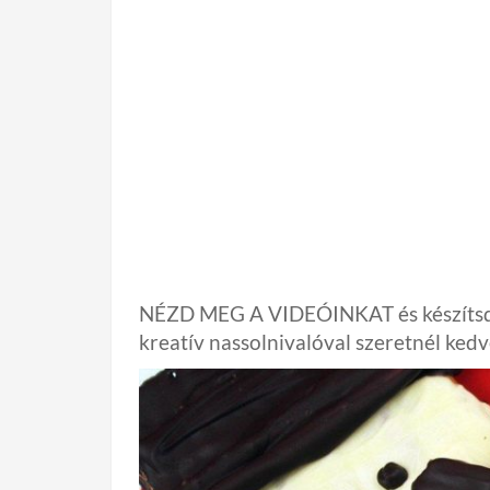
NÉZD MEG A VIDEÓINKAT és készítsd e
kreatív nassolnivalóval szeretnél ked