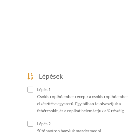
Lépések
Lépés 1
Csokis ropihóember recept: a csokis ropihóember
elkészítése egyszerű. Egy tálban felolvasztjuk a
fehércsokit, és a ropikat belemártjuk a ¾ részéig.
Lépés 2
Sütőpapíron hagyjuk megdermedni.