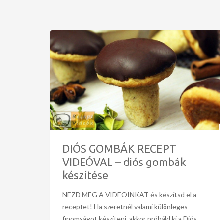
DIÓS GOMBÁK RECEPT
VIDEÓVAL – diós gombák
készítése
NÉZD MEG A VIDEÓINKAT és készítsd el a
receptet! Ha szeretnél valami különleges
finomságot készíteni, akkor próbáld ki a Diós