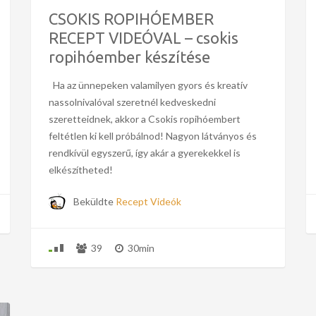
CSOKIS ROPIHÓEMBER
RECEPT VIDEÓVAL – csokis
ropihóember készítése
Ha az ünnepeken valamilyen gyors és kreatív
nassolnivalóval szeretnél kedveskedni
szeretteidnek, akkor a Csokis ropihóembert
feltétlen ki kell próbálnod! Nagyon látványos és
rendkívül egyszerű, így akár a gyerekekkel is
elkészítheted!
Beküldte
Recept Videók
39
30min