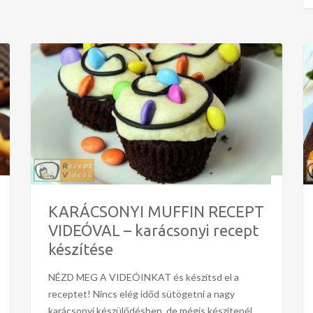
KARÁCSONYI MUFFIN RECEPT
VIDEÓVAL – karácsonyi recept
készítése
NÉZD MEG A VIDEÓINKAT és készítsd el a
receptet! Nincs elég időd sütögetni a nagy
karácsonyi készülődésben, de mégis készítenél