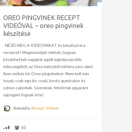
OREO PINGVINEK RECEPT
VIDEÓVAL – oreo pingvinek
készítése
NÉZD MEG A VIDEÓINKAT és készítsd el a
receptet! Megmutatjuk nektek, hogyan
készíthettek napjaink egyik legnépszerűbb
édességéből, az Oreo kekszből néhány perc alatt
ilyen mókás kis Oreo pingvineket. Nem kell más
hozzá, csak egy kis csoki, kevés gumicukor és
színes cukorkák. Gyerekek, felnőttek egyaránt
rajongani fognak érte!
Beküldte
Recept Videók
50