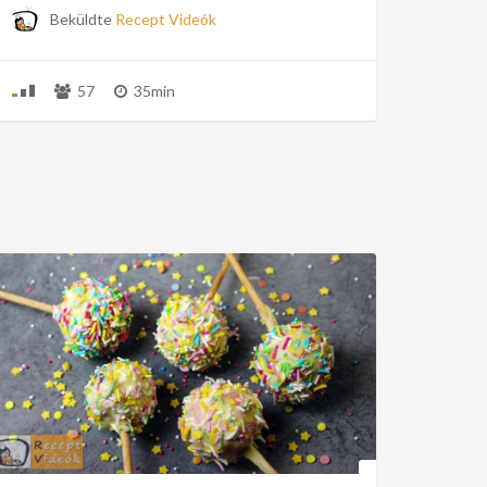
Beküldte
Recept Videók
57
35min