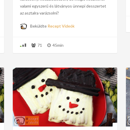
valami egyszerű és látványos ünnepi desszertet
az asztalra varázsolni?
Beküldte
Recept Videók
71
45min