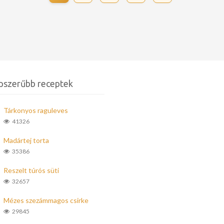
pszerűbb receptek
Tárkonyos raguleves
41326
Madártej torta
35386
Reszelt túrós süti
32657
Mézes szezámmagos csirke
29845