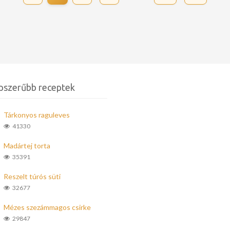
pszerűbb receptek
Tárkonyos raguleves
41330
Madártej torta
35391
Reszelt túrós süti
32677
Mézes szezámmagos csirke
29847