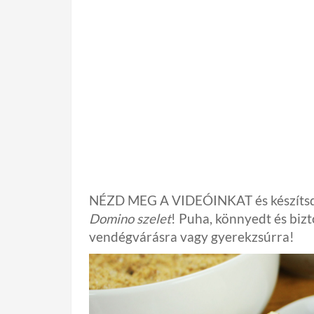
NÉZD MEG A VIDEÓINKAT és készítsd e
Domino szelet
! Puha, könnyedt és biz
vendégvárásra vagy gyerekzsúrra!