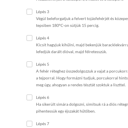
Lépés 3
Végül beleforgatjuk a felvert tojásfehérjét és közepe
tepsiben 180°C-on sütjük 15 percig.
Lépés 4
Kicsit hagyjuk kihűlni, majd bekenjük baracklekvárra
lefedjük darált dióval, majd félretesszük.
Lépés 5
A fehér réteghez összedolgozzuk a vajat a porcukorra
a tejporral. Hogy formázni tudjuk, porcukorral hint
meg úgy, ahogyan a rendes tésztát szoktuk a liszttel.
Lépés 6
Ha sikerült simára dolgozni, simítsuk rá a diós rétegr
pihentessük egy éjszakát hűtőben.
Lépés 7