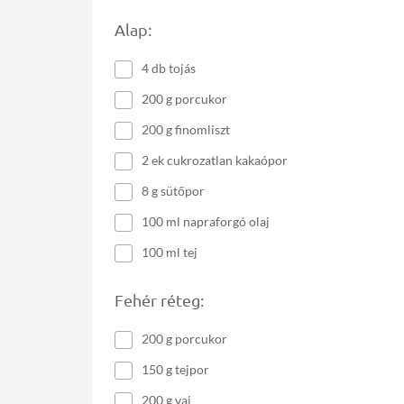
Alap:
4 db tojás
200 g porcukor
200 g finomliszt
2 ek cukrozatlan kakaópor
8 g sütőpor
100 ml napraforgó olaj
100 ml tej
Fehér réteg:
200 g porcukor
150 g tejpor
200 g vaj