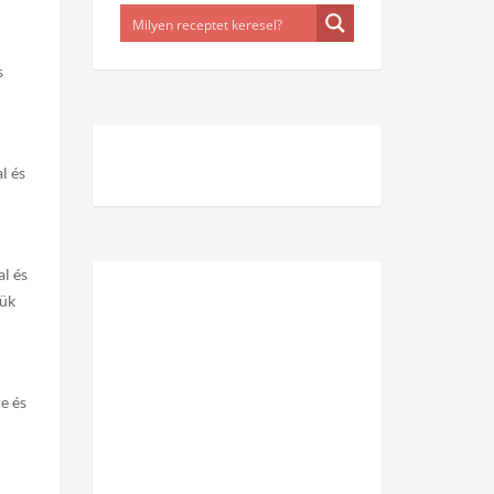
s
l és
l és
sük
e és