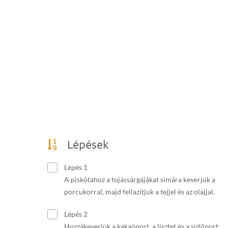
Lépések
Lépés 1
A piskótához a tojássárgájákat simára keverjük a
porcukorral, majd fellazítjuk a tejjel és az olajjal.
Lépés 2
Hozzákeverjük a kakaóport, a lisztet és a sütőport.