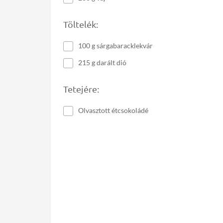
Töltelék:
100 g sárgabaracklekvár
215 g darált dió
Tetejére:
Olvasztott étcsokoládé