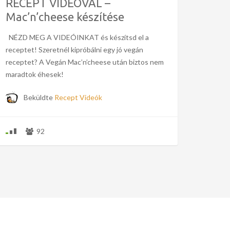
RECEPT VIDEÓVAL –
Mac’n’cheese készítése
NÉZD MEG A VIDEÓINKAT és készítsd el a
receptet! Szeretnél kipróbálni egy jó vegán
receptet? A Vegán Mac’n’cheese után biztos nem
maradtok éhesek!
Beküldte
Recept Videók
92