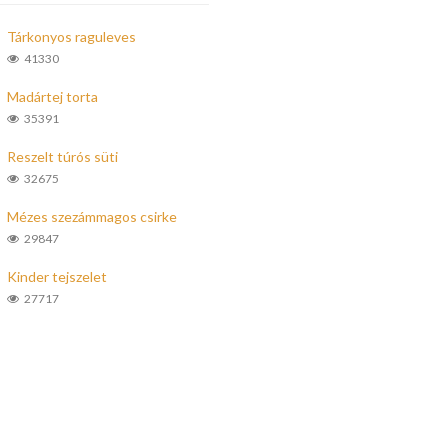
Tárkonyos raguleves
41330
Madártej torta
35391
Reszelt túrós süti
32675
Mézes szezámmagos csirke
29847
Kinder tejszelet
27717