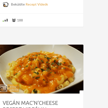
Beküldte
Recept Videók
188
VEGÁN MAC’N’CHEESE