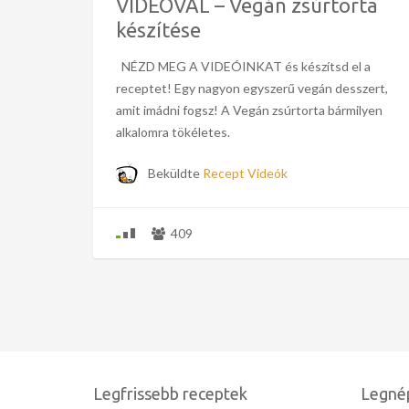
VIDEÓVAL – Vegán zsúrtorta
készítése
NÉZD MEG A VIDEÓINKAT és készítsd el a
receptet! Egy nagyon egyszerű vegán desszert,
amit imádni fogsz! A Vegán zsúrtorta bármilyen
alkalomra tökéletes.
Beküldte
Recept Videók
409
Legfrissebb receptek
Legné