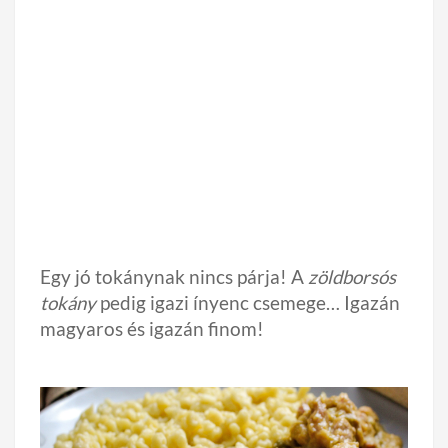
Egy jó tokánynak nincs párja! A
zöldborsós
tokány
pedig igazi ínyenc csemege… Igazán
magyaros és igazán finom!