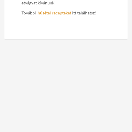
étvágyat kívánunk!
További
húsétel recepteket
itt találhatsz!