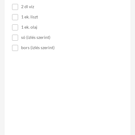
2 dl víz
1 ek. liszt
1 ek. olaj
só (ízlés szerint)
bors (ízlés szerint)