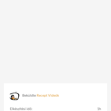
Beküldte
Recept Videók
Elkészítési idő:
1h