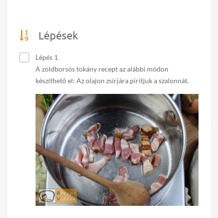
Lépések
Lépés 1
A zöldborsós tokány recept az alábbi módon
készíthető el: Az olajon zsírjára pirítjuk a szalonnát.