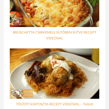
BRUSCHETTA CSIRKEMELL SÜTŐBEN SÜTVE RECEPT
VIDEÓVAL
TÖLTÖTT KÁPOSZTA RECEPT VIDEÓVAL – Töltött