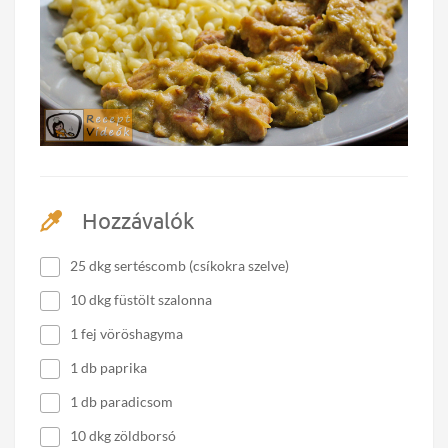
Hozzávalók
25 dkg sertéscomb (csíkokra szelve)
10 dkg füstölt szalonna
1 fej vöröshagyma
1 db paprika
1 db paradicsom
10 dkg zöldborsó