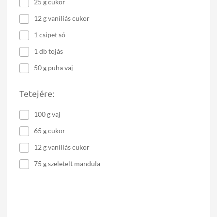
25 g cukor
12 g vaníliás cukor
1 csipet só
1 db tojás
50 g puha vaj
Tetejére:
100 g vaj
65 g cukor
12 g vaníliás cukor
75 g szeletelt mandula