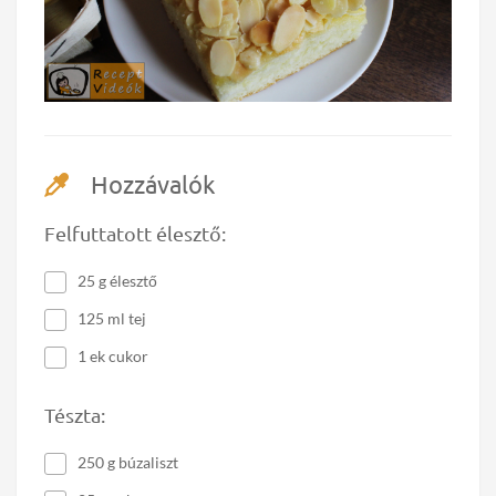
Hozzávalók
Felfuttatott élesztő:
25 g élesztő
125 ml tej
1 ek cukor
Tészta:
250 g búzaliszt