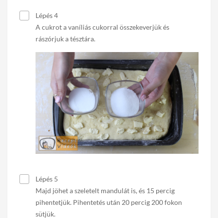
Lépés 4
A cukrot a vaníliás cukorral összekeverjük és
rászórjuk a tésztára.
Lépés 5
Majd jöhet a szeletelt mandulát is, és 15 percig
pihentetjük. Pihentetés után 20 percig 200 fokon
sütjük.