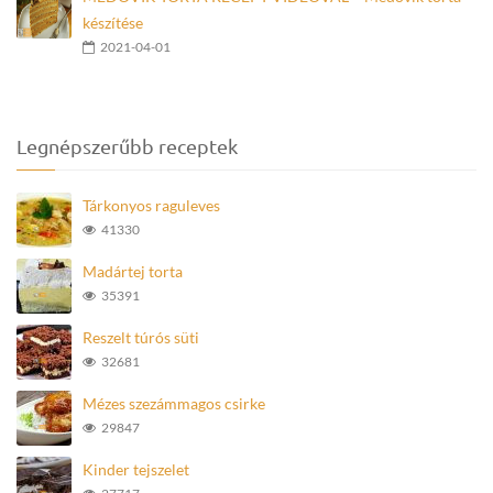
készítése
2021-04-01
Legnépszerűbb receptek
Tárkonyos raguleves
41330
Madártej torta
35391
Reszelt túrós süti
32681
Mézes szezámmagos csirke
29847
Kinder tejszelet