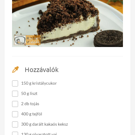
Hozzávalók
150 g kristálycukor
50 g liszt
2 db tojás
400 g tejföl
300 g darált kakaós keksz
130 g olvasztott vaj