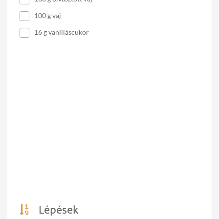
100 g vaj
16 g vaníliáscukor
Lépések