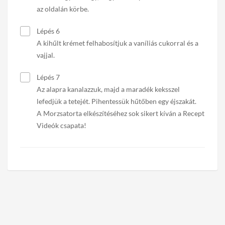
az oldalán körbe.
Lépés 6
A kihűlt krémet felhabosítjuk a vaníliás cukorral és a
vajjal.
Lépés 7
Az alapra kanalazzuk, majd a maradék keksszel
lefedjük a tetejét. Pihentessük hűtőben egy éjszakát.
A Morzsatorta elkészítéséhez sok sikert kíván a Recept
Videók csapata!