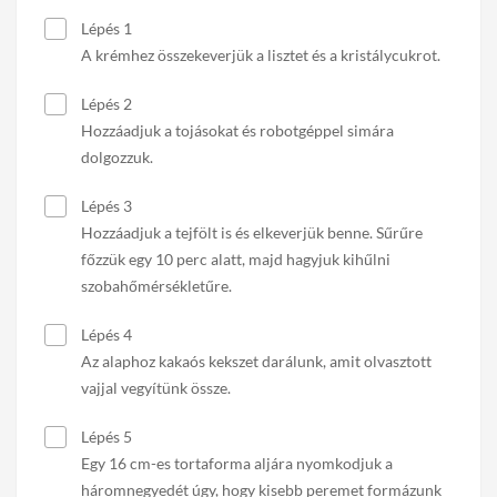
Lépés 1
A krémhez összekeverjük a lisztet és a kristálycukrot.
Lépés 2
Hozzáadjuk a tojásokat és robotgéppel simára
dolgozzuk.
Lépés 3
Hozzáadjuk a tejfölt is és elkeverjük benne. Sűrűre
főzzük egy 10 perc alatt, majd hagyjuk kihűlni
szobahőmérsékletűre.
Lépés 4
Az alaphoz kakaós kekszet darálunk, amit olvasztott
vajjal vegyítünk össze.
Lépés 5
Egy 16 cm-es tortaforma aljára nyomkodjuk a
háromnegyedét úgy, hogy kisebb peremet formázunk