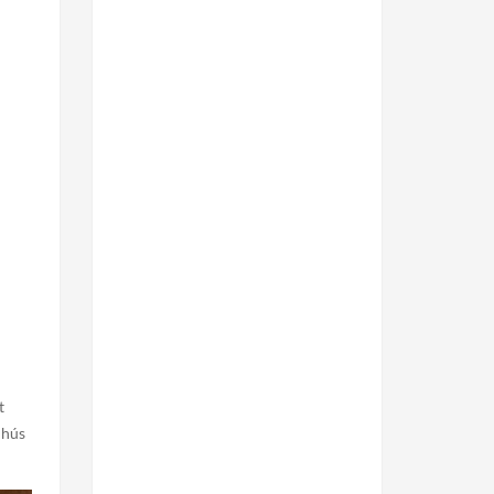
t
 hús