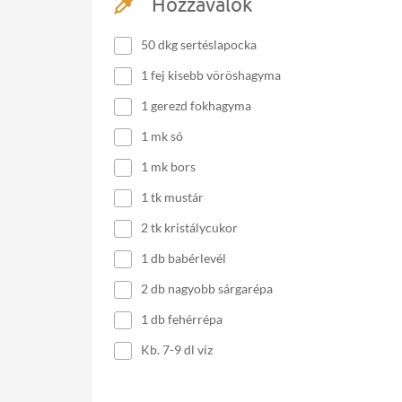
Hozzávalók
50 dkg sertéslapocka
1 fej kisebb vöröshagyma
1 gerezd fokhagyma
1 mk só
1 mk bors
1 tk mustár
2 tk kristálycukor
1 db babérlevél
2 db nagyobb sárgarépa
1 db fehérrépa
Kb. 7-9 dl víz