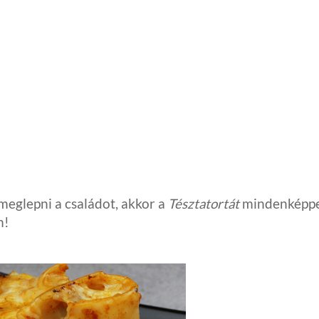
meglepni a családot, akkor a
Tésztatortát
mindenképp
m!