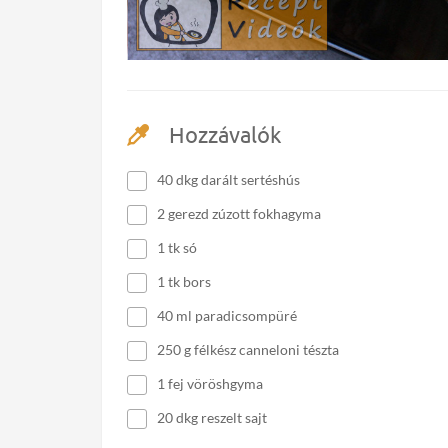
Hozzávalók
40 dkg darált sertéshús
2 gerezd zúzott fokhagyma
1 tk só
1 tk bors
40 ml paradicsompüré
250 g félkész canneloni tészta
1 fej vöröshgyma
20 dkg reszelt sajt