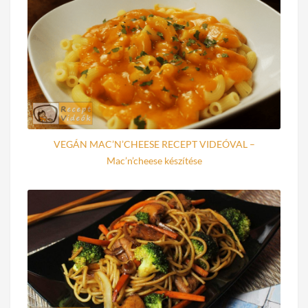
VEGÁN MAC’N’CHEESE RECEPT VIDEÓVAL –
Mac’n’cheese készítése