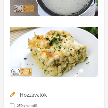
Hozzávalók
250 g nokedli