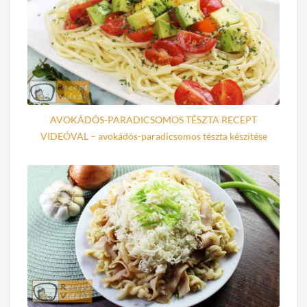
AVOKÁDÓS-PARADICSOMOS TÉSZTA RECEPT
VIDEÓVAL – avokádós-paradicsomos tészta készítése