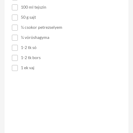
100 ml tejszín
50 g sajt
¼ csokor petrezselyem
¼ vöröshagyma
1-2 tk só
1-2 tk bors
1 ek vaj