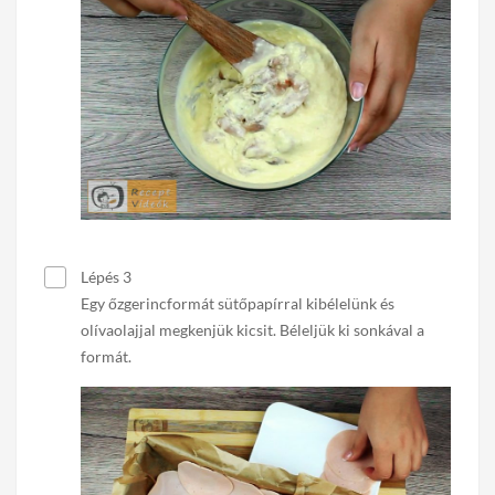
Lépés 3
Egy őzgerincformát sütőpapírral kibélelünk és
olívaolajjal megkenjük kicsit. Béleljük ki sonkával a
formát.