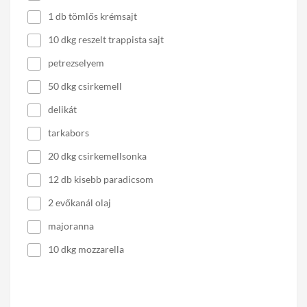
1 db tömlős krémsajt
10 dkg reszelt trappista sajt
petrezselyem
50 dkg csirkemell
delikát
tarkabors
20 dkg csirkemellsonka
12 db kisebb paradicsom
2 evőkanál olaj
majoranna
10 dkg mozzarella