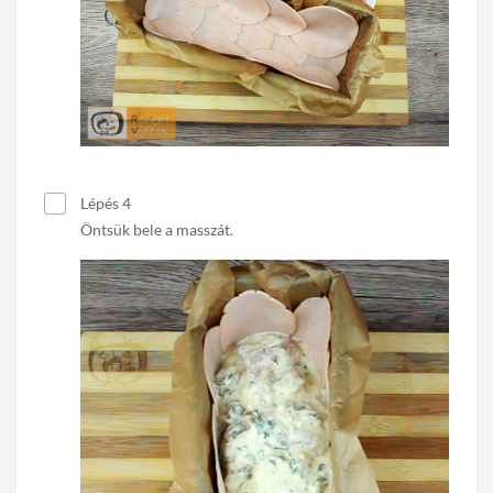
Lépés 4
Öntsük bele a masszát.