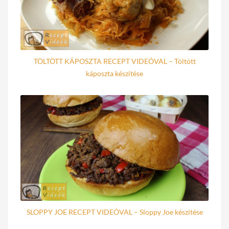
TÖLTÖTT KÁPOSZTA RECEPT VIDEÓVAL – Töltött
káposzta készítése
SLOPPY JOE RECEPT VIDEÓVAL – Sloppy Joe készítése