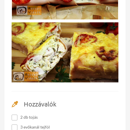
Hozzávalók
2 db tojás
3 evőkanál tejföl