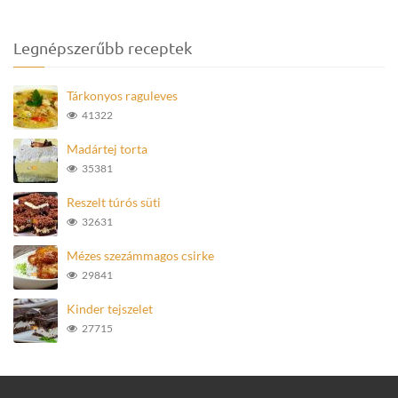
Legnépszerűbb receptek
Tárkonyos raguleves
41322
Madártej torta
35381
Reszelt túrós süti
32631
Mézes szezámmagos csirke
29841
Kinder tejszelet
27715