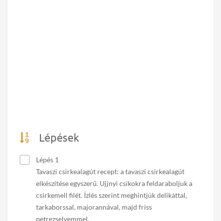
Lépések
Lépés 1
Tavaszi csirkealagút recept: a tavaszi csirkealagút
elkészítése egyszerű. Ujjnyi csíkokra feldaraboljuk a
csirkemell filét. Ízlés szerint meghintjük delikáttal,
tarkaborssal, majorannával, majd friss
petrezselyemmel.