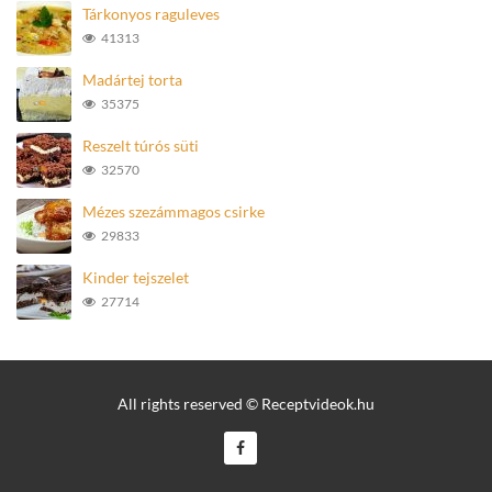
Tárkonyos raguleves
41313
Madártej torta
35375
Reszelt túrós süti
32570
Mézes szezámmagos csirke
29833
Kinder tejszelet
27714
All rights reserved © Receptvideok.hu