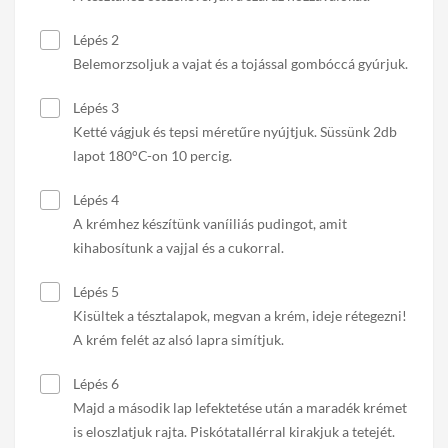
Lépés 2
Belemorzsoljuk a vajat és a tojással gombóccá gyúrjuk.
Lépés 3
Ketté vágjuk és tepsi méretűre nyújtjuk. Süssünk 2db
lapot 180°C-on 10 percig.
Lépés 4
A krémhez készítünk vaníiliás pudingot, amit
kihabosítunk a vajjal és a cukorral.
Lépés 5
Kisültek a tésztalapok, megvan a krém, ideje rétegezni!
A krém felét az alsó lapra simítjuk.
Lépés 6
Majd a második lap lefektetése után a maradék krémet
is eloszlatjuk rajta. Piskótatallérral kirakjuk a tetejét.