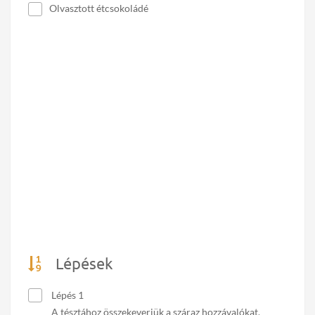
Olvasztott étcsokoládé
Lépések
Lépés 1
A tésztához összekeverjük a száraz hozzávalókat.