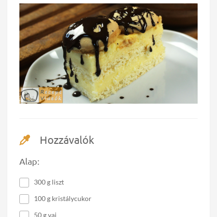
Hozzávalók
Alap:
300 g liszt
100 g kristálycukor
50 g vaj