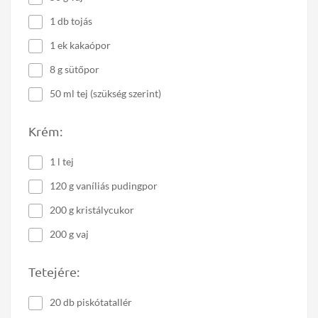
1 db tojás
1 ek kakaópor
8 g sütőpor
50 ml tej (szükség szerint)
Krém:
1 l tej
120 g vaníliás pudingpor
200 g kristálycukor
200 g vaj
Tetejére:
20 db piskótatallér