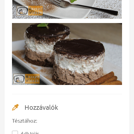
Hozzávalók
Tésztához:
4 db tojás