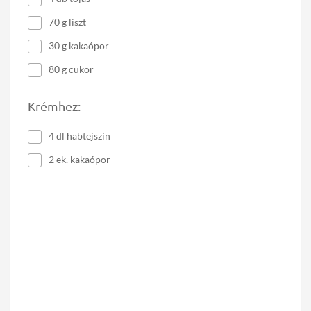
70 g liszt
30 g kakaópor
80 g cukor
Krémhez:
4 dl habtejszín
2 ek. kakaópor