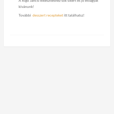
A Rigó Jancsi elkészítéshez sok sikert és jó étvágyat
kívánunk!
További
desszert recepteket
itt találhatsz!