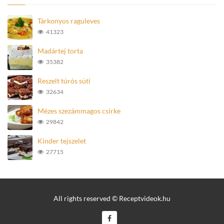
Tárkonyos raguleves
41323
Madártej torta
35382
Reszelt túrós süti
32634
Mézes szezámmagos csirke
29842
Kinder tejszelet
27715
All rights reserved © Receptvideok.hu