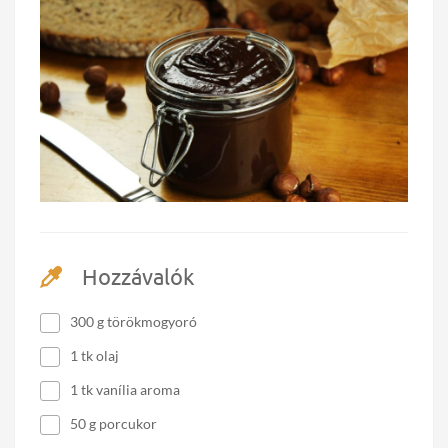
Hozzávalók
300 g törökmogyoró
1 tk olaj
1 tk vanília aroma
50 g porcukor