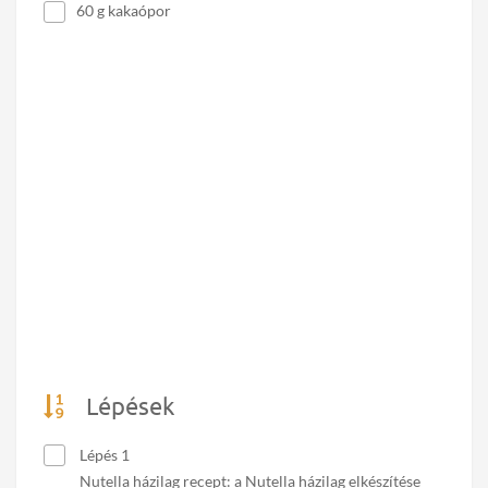
60 g kakaópor
Lépések
Lépés 1
Nutella házilag recept: a Nutella házilag elkészítése