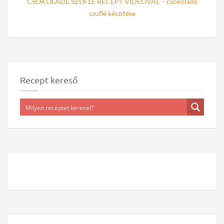
CSOKOLÁDÉ SZUFLÉ RECEPT VIDEÓVAL – csokoládé
szuflé készítése
Recept kereső