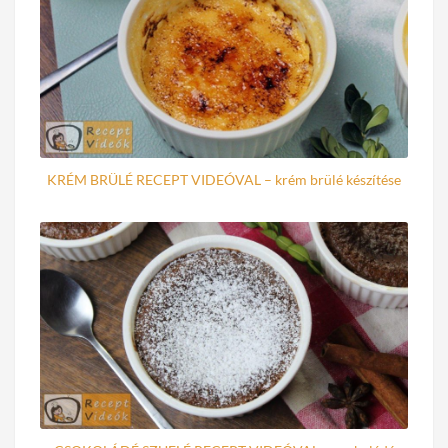
KRÉM BRÜLÉ RECEPT VIDEÓVAL – krém brülé készítése