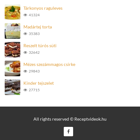
Tárkonyos raguleves
41324
Madártej torta
35383
Reszelt túrós süti
32642
Mézes szezámmagos csirke
29843
Kinder tejszelet
27715
All rights reserved © Receptvideok.hu