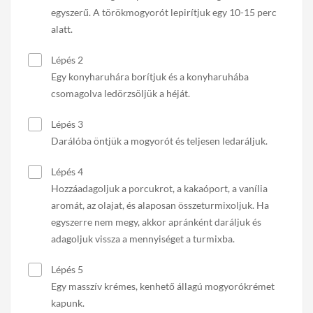
egyszerű. A törökmogyorót lepirítjuk egy 10-15 perc
alatt.
Lépés 2
Egy konyharuhára borítjuk és a konyharuhába
csomagolva ledörzsöljük a héját.
Lépés 3
Darálóba öntjük a mogyorót és teljesen ledaráljuk.
Lépés 4
Hozzáadagoljuk a porcukrot, a kakaóport, a vanília
aromát, az olajat, és alaposan összeturmixoljuk. Ha
egyszerre nem megy, akkor apránként daráljuk és
adagoljuk vissza a mennyiséget a turmixba.
Lépés 5
Egy masszív krémes, kenhető állagú mogyorókrémet
kapunk.