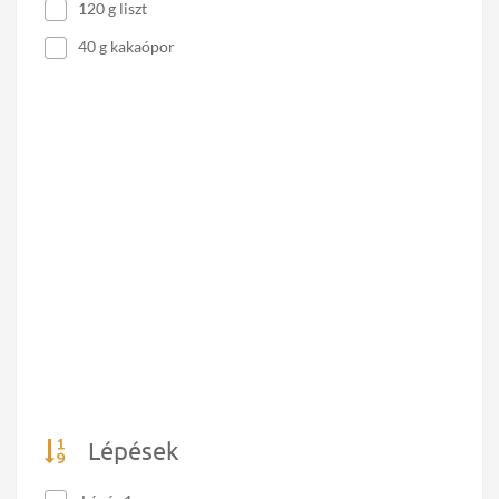
120 g liszt
40 g kakaópor
Lépések