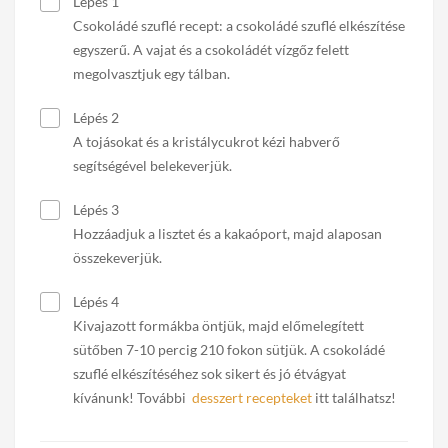
Lépés 1
Csokoládé szuflé recept: a csokoládé szuflé elkészítése
egyszerű. A vajat és a csokoládét vízgőz felett
megolvasztjuk egy tálban.
Lépés 2
A tojásokat és a kristálycukrot kézi habverő
segítségével belekeverjük.
Lépés 3
Hozzáadjuk a lisztet és a kakaóport, majd alaposan
összekeverjük.
Lépés 4
Kivajazott formákba öntjük, majd előmelegített
sütőben 7-10 percig 210 fokon sütjük. A csokoládé
szuflé elkészítéséhez sok sikert és jó étvágyat
kívánunk! További
desszert recepteket
itt találhatsz!