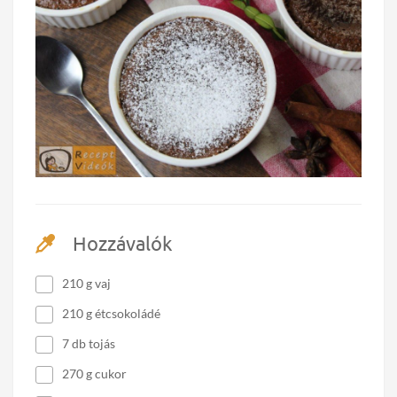
Hozzávalók
210 g vaj
210 g étcsokoládé
7 db tojás
270 g cukor