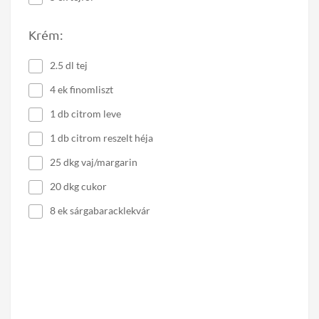
Krém:
2.5 dl tej
4 ek finomliszt
1 db citrom leve
1 db citrom reszelt héja
25 dkg vaj/margarin
20 dkg cukor
8 ek sárgabaracklekvár