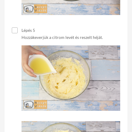
Lépés 5
Hozzákeverjük a citrom levét és reszelt héját.