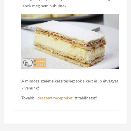
lapok meg nem puhulnak.
A mimóza szelet elkészítéshez sok sikert és jó étvágyat
kívánunk!
További
desszert recepteket
itt találhatsz!