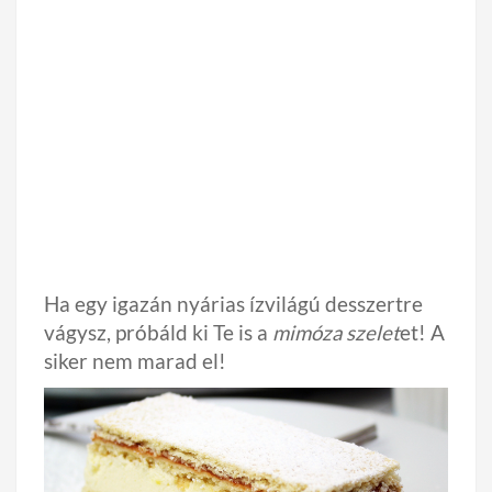
Ha egy igazán nyárias ízvilágú desszertre
vágysz, próbáld ki Te is a
mimóza szelet
et! A
siker nem marad el!