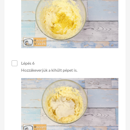
Lépés 6
Hozzákeverjük a kihűlt pépet is.