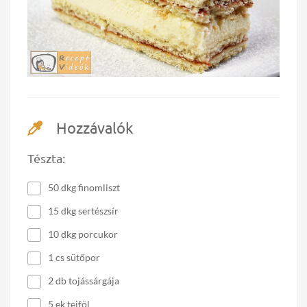
Hozzávalók
Tészta:
50 dkg finomliszt
15 dkg sertészsír
10 dkg porcukor
1 cs sütőpor
2 db tojássárgája
5 ek tejföl