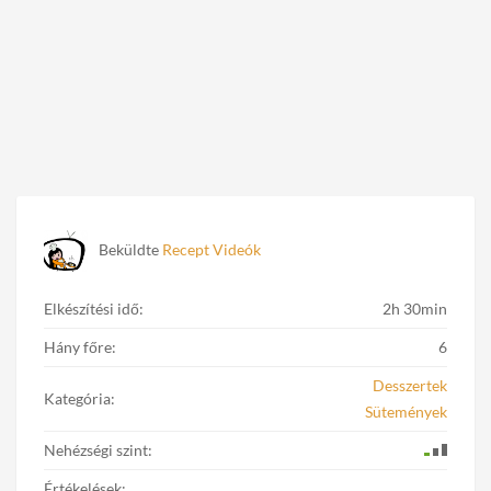
Beküldte
Recept Videók
Elkészítési idő:
2h 30min
Hány főre:
6
Desszertek
Kategória:
Sütemények
Nehézségi szint:
Értékelések: