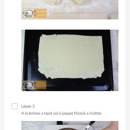
Lépés 3
A krémhez a tejet sűrű péppé főzzük a liszttel.