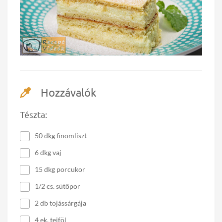
Hozzávalók
Tészta:
50 dkg finomliszt
6 dkg vaj
15 dkg porcukor
1/2 cs. sütőpor
2 db tojássárgája
4 ek. tejföl