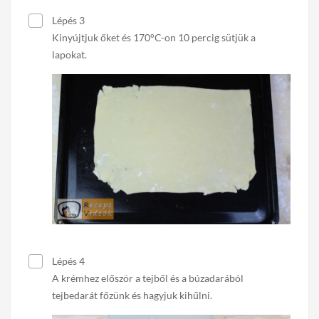
Lépés 3
Kinyújtjuk őket és 170°C-on 10 percig sütjük a
lapokat.
Lépés 4
A krémhez először a tejből és a búzadarából
tejbedarát főzünk és hagyjuk kihűlni.