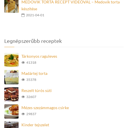
MEDOVIK TORTA RECEPT VIDEÓVAL – Medovik torta
készítése
2021-04-01
Legnépszerűbb receptek
Tárkonyos raguleves
41318
Madártej torta
35378
Reszelt túrós süti
32607
Mézes szezámmagos csirke
29837
Kinder tejszelet