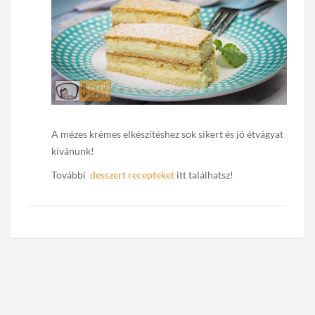
A mézes krémes elkészítéshez sok sikert és jó étvágyat
kívánunk!
További
desszert recepteket
itt találhatsz!