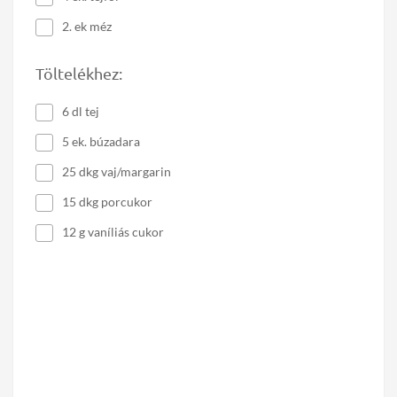
2. ek méz
Töltelékhez:
6 dl tej
5 ek. búzadara
25 dkg vaj/margarin
15 dkg porcukor
12 g vaníliás cukor