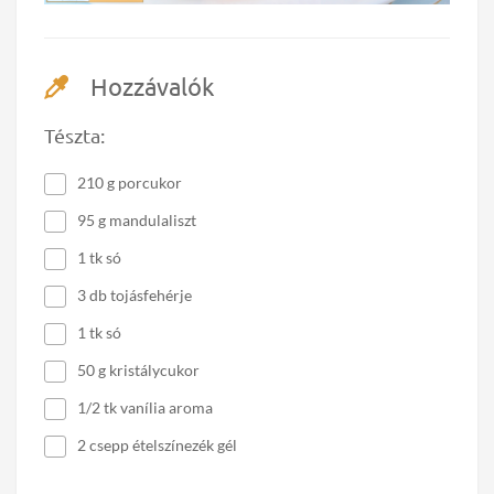
Hozzávalók
Tészta:
210 g porcukor
95 g mandulaliszt
1 tk só
3 db tojásfehérje
1 tk só
50 g kristálycukor
1/2 tk vanília aroma
2 csepp ételszínezék gél