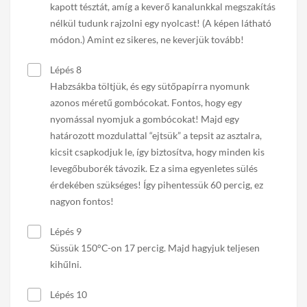
kapott tésztát, amíg a keverő kanalunkkal megszakítás
nélkül tudunk rajzolni egy nyolcast! (A képen látható
módon.) Amint ez sikeres, ne keverjük tovább!
Lépés 8
Habzsákba töltjük, és egy sütőpapírra nyomunk
azonos méretű gombócokat. Fontos, hogy egy
nyomással nyomjuk a gombócokat! Majd egy
határozott mozdulattal “ejtsük” a tepsit az asztalra,
kicsit csapkodjuk le, így biztosítva, hogy minden kis
levegőbuborék távozik. Ez a sima egyenletes sülés
érdekében szükséges! Így pihentessük 60 percig, ez
nagyon fontos!
Lépés 9
Süssük 150°C-on 17 percig. Majd hagyjuk teljesen
kihűlni.
Lépés 10