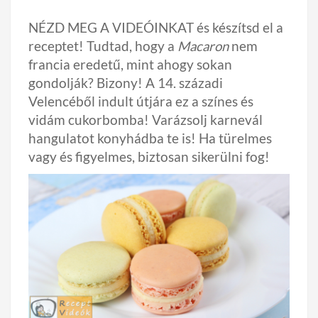
NÉZD MEG A VIDEÓINKAT és készítsd el a
receptet!
Tudtad, hogy a
Macaron
nem
francia eredetű, mint ahogy sokan
gondolják? Bizony! A 14. századi
Velencéből indult útjára ez a színes és
vidám cukorbomba! Varázsolj karnevál
hangulatot konyhádba te is! Ha türelmes
vagy és figyelmes, biztosan sikerülni fog!