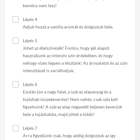
kemény nem lesz!
Lépés 4
Adjuk hozzá a vanília aromát és dolgozzuk bele.
Lépés 5
Jöhet az ételszínezék! Fontos, hogy gél alapút
használjunk az intenzív szín érdekében, és hogy
nehogy vizes legyen a tésztánk! Az árnyalatot és az szín
intenzitását is variálhatjuk.
Lépés 6
Ezután jön a nagy falat, a száraz alapanyag és a
tojáshab összekeverése! Nem nehéz, csak oda kell
figyelnünk! A száraz alap negyedét teljesen keverjük
bele a tojáshabba, majd jöhet a többi!
Lépés 7
Arra figyeljünk csak, hogy addig dolgozzuk az így