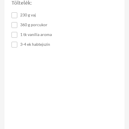
Töltelék:
230 g vaj
360 g porcukor
1 tk vanília aroma
3-4 ek habtejszín