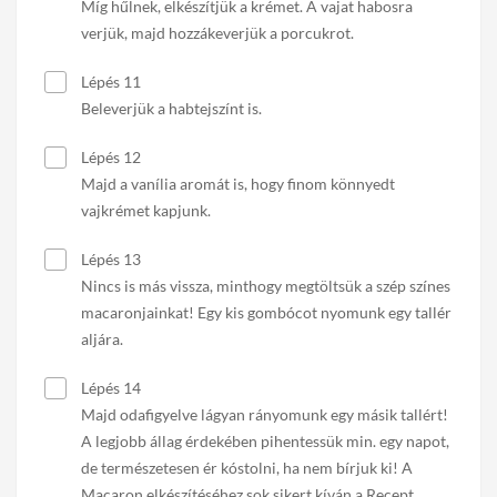
Míg hűlnek, elkészítjük a krémet. A vajat habosra
verjük, majd hozzákeverjük a porcukrot.
Lépés 11
Beleverjük a habtejszínt is.
Lépés 12
Majd a vanília aromát is, hogy finom könnyedt
vajkrémet kapjunk.
Lépés 13
Nincs is más vissza, minthogy megtöltsük a szép színes
macaronjainkat! Egy kis gombócot nyomunk egy tallér
aljára.
Lépés 14
Majd odafigyelve lágyan rányomunk egy másik tallért!
A legjobb állag érdekében pihentessük min. egy napot,
de természetesen ér kóstolni, ha nem bírjuk ki! A
Macaron elkészítéséhez sok sikert kíván a Recept