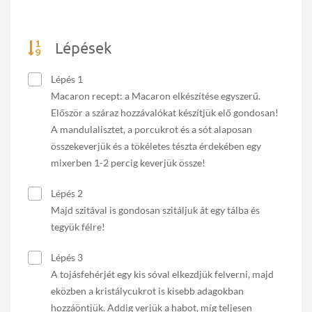
Lépések
Lépés 1
Macaron recept: a Macaron elkészítése egyszerű.
Először a száraz hozzávalókat készítjük elő gondosan!
A mandulalisztet, a porcukrot és a sót alaposan
összekeverjük és a tökéletes tészta érdekében egy
mixerben 1-2 percig keverjük össze!
Lépés 2
Majd szitával is gondosan szitáljuk át egy tálba és
tegyük félre!
Lépés 3
A tojásfehérjét egy kis sóval elkezdjük felverni, majd
eközben a kristálycukrot is kisebb adagokban
hozzáöntjük. Addig verjük a habot, míg teljesen