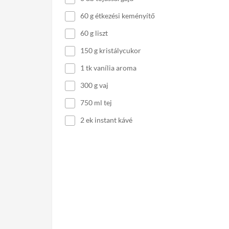
60 g étkezési keményítő
60 g liszt
150 g kristálycukor
1 tk vanília aroma
300 g vaj
750 ml tej
2 ek instant kávé