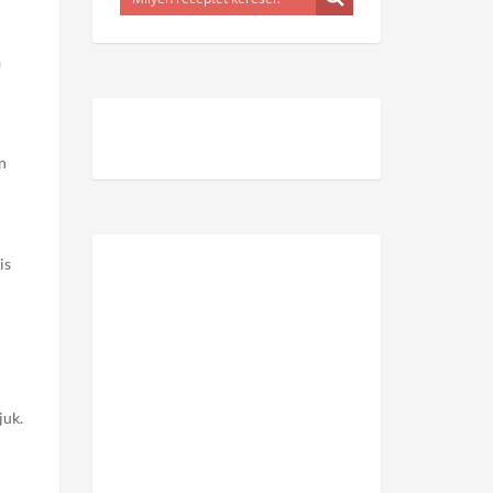
a
n
is
juk.