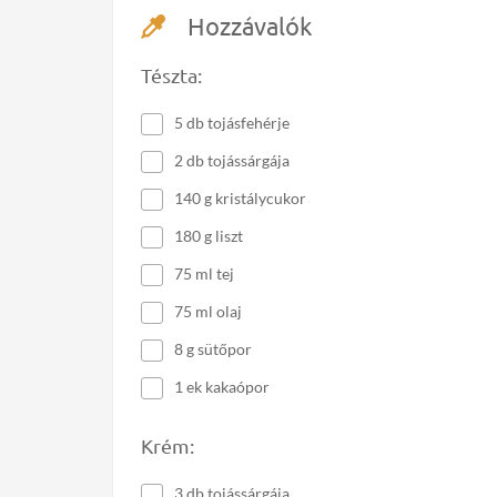
Hozzávalók
Tészta:
5 db tojásfehérje
2 db tojássárgája
140 g kristálycukor
180 g liszt
75 ml tej
75 ml olaj
8 g sütőpor
1 ek kakaópor
Krém:
3 db tojássárgája