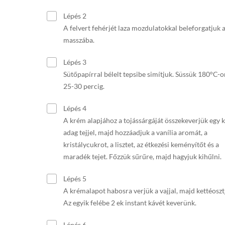
Lépés 2
A felvert fehérjét laza mozdulatokkal beleforgatjuk 
masszába.
Lépés 3
Sütőpapírral bélelt tepsibe simítjuk. Süssük 180°C-o
25-30 percig.
Lépés 4
A krém alapjához a tojássárgáját összekeverjük egy k
adag tejjel, majd hozzáadjuk a vanília aromát, a
kristálycukrot, a lisztet, az étkezési keményítőt és a
maradék tejet. Főzzük sűrűre, majd hagyjuk kihűlni.
Lépés 5
A krémalapot habosra verjük a vajjal, majd kettéoszt
Az egyik felébe 2 ek instant kávét keverünk.
Lépés 6