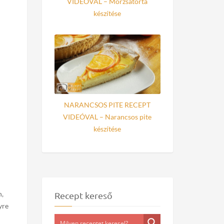
VIDEÓVAL – Morzsatorta
készítése
NARANCSOS PITE RECEPT
VIDEÓVAL – Narancsos pite
készítése
n,
Recept kereső
yre