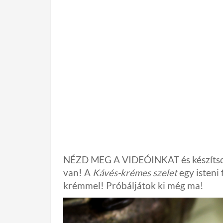
NÉZD MEG A VIDEÓINKAT és készítsd el
van! A
Kávés-krémes szelet
egy isteni
krémmel! Próbáljátok ki még ma!