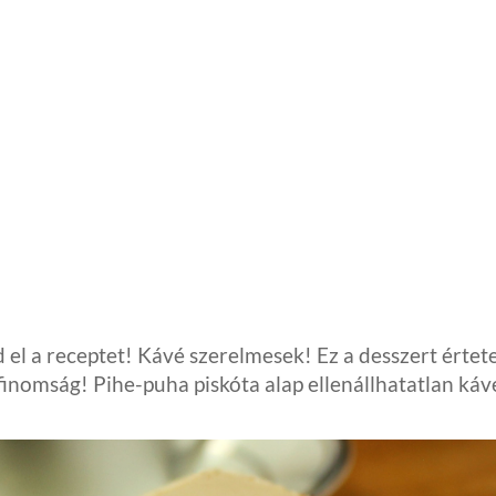
 a receptet! Kávé szerelmesek! Ez a desszert értet
 finomság! Pihe-puha piskóta alap ellenállhatatlan káv