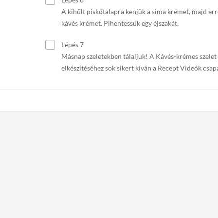
A kihűlt piskótalapra kenjük a sima krémet, majd err
kávés krémet. Pihentessük egy éjszakát.
Lépés 7
Másnap szeletekben tálaljuk! A Kávés-krémes szelet
elkészítéséhez sok sikert kíván a Recept Videók csap