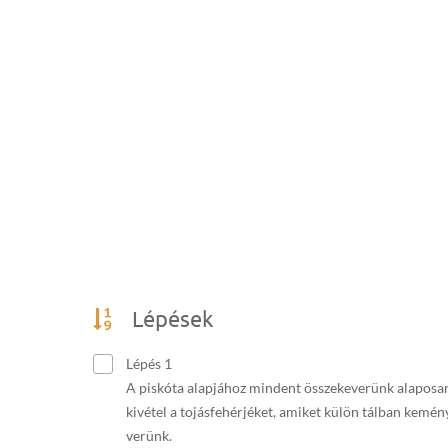
Lépések
Lépés 1
A piskóta alapjához mindent összekeverünk alaposa
kivétel a tojásfehérjéket, amiket külön tálban kemén
verünk.