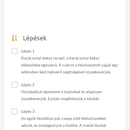
Lépések
Lépés 1
Karácsonyi keksz recept: a karácsonyi keksz
elkészítése egyszerű. A cukrot a felolvasztott vajjal egy
edényben kézi habverő segítségével összekeverjük.
Lépés 2
Hozzáadjuk egyesével a tojásokat és alaposan
összekeverjük. Ezután megfelezzük a tésztát.
Lépés 3
Az egyik tésztához pár csepp zöld ételszínezéket
adunk, és összegyúrjuk a liszttel. A másik tésztát