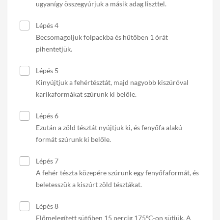
ugyanígy összegyúrjuk a másik adag liszttel.
Lépés 4
Becsomagoljuk folpackba és hűtőben 1 órát
pihentetjük.
Lépés 5
Kinyújtjuk a fehértésztát, majd nagyobb kiszúróval
karikaformákat szúrunk ki belőle.
Lépés 6
Ezután a zöld tésztát nyújtjuk ki, és fenyőfa alakú
formát szúrunk ki belőle.
Lépés 7
A fehér tészta közepére szúrunk egy fenyőfaformát, és
beletesszük a kiszúrt zöld tésztákat.
Lépés 8
Előmelegített sütőben 15 percig 175ºC-on sütjük. A