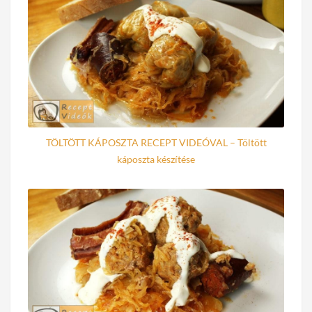
TÖLTÖTT KÁPOSZTA RECEPT VIDEÓVAL – Töltött
káposzta készítése