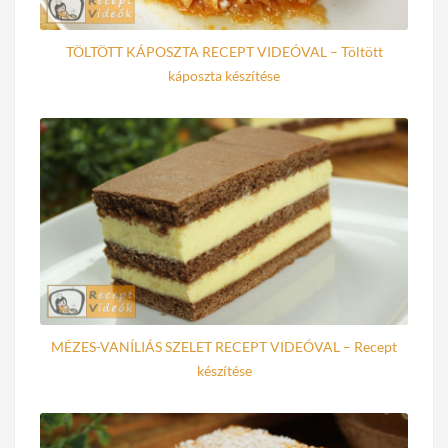
TÖLTÖTT KÁPOSZTA RECEPT VIDEÓVAL – Töltött
káposzta készítése
MÉZES-VANÍLIÁS SZELET RECEPT VIDEÓVAL – Recept
készítése