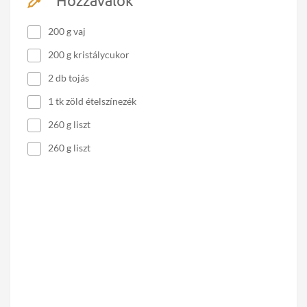
Hozzávalók
200 g vaj
200 g kristálycukor
2 db tojás
1 tk zöld ételszínezék
260 g liszt
260 g liszt