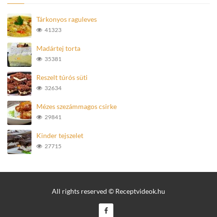
Tárkonyos raguleves
41323
Madártej torta
35381
Reszelt túrós süti
32634
Mézes szezámmagos csirke
29841
Kinder tejszelet
27715
All rights reserved © Receptvideok.hu