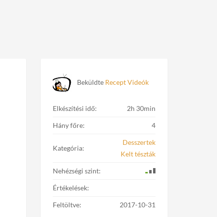
Beküldte
Recept Videók
Elkészítési idő:
2h 30min
Hány főre:
4
Desszertek
Kategória:
Kelt tészták
Nehézségi szint:
Értékelések:
Feltöltve:
2017-10-31