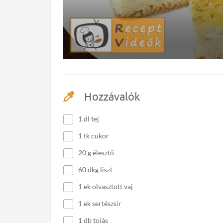
Hozzávalók
1 dl tej
1 tk cukor
20 g élesztő
60 dkg liszt
1 ek olvasztott vaj
1 ek sertészsír
1 db tojás