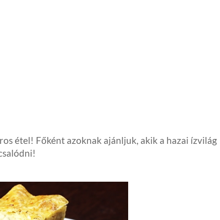
os étel! Főként azoknak ajánljuk, akik a hazai ízvilág
csalódni!