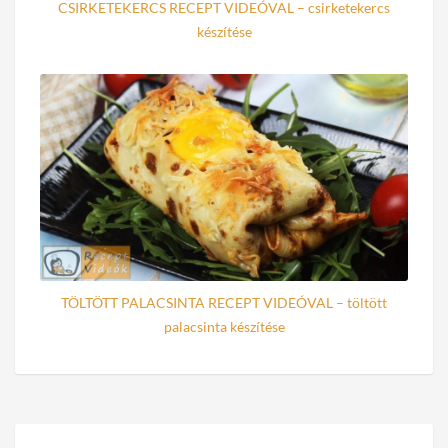
CSIRKETEKERCS RECEPT VIDEÓVAL – csirketekercs
készítése
TÖLTÖTT PALACSINTA RECEPT VIDEÓVAL – töltött
palacsinta készítése