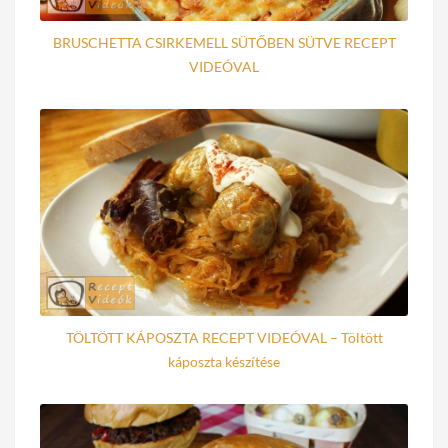
BRUSCHETTA CSIRKEMELL SÜTŐBEN SÜTVE RECEPT
VIDEÓVAL
TÖLTÖTT KÁPOSZTA RECEPT VIDEÓVAL – Töltött
káposzta készítése