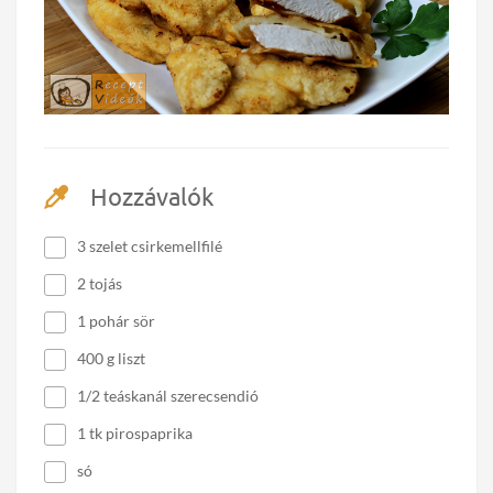
Hozzávalók
3 szelet csirkemellfilé
2 tojás
1 pohár sör
400 g liszt
1/2 teáskanál szerecsendió
1 tk pirospaprika
só