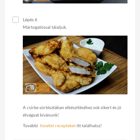
Lépés 6
Mártogatóssal tálaljuk.
A csirke sörtésztában elkészítéséhez sok sikert és jó
étvágyat kívánunk!
További
húsétel recepteket
itt találhatsz!