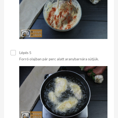
Lépés 5
Forró olajban pár perc alatt aranybarnára sütjük.