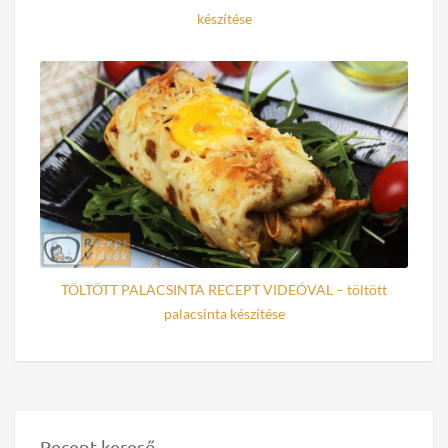
készítése
TÖLTÖTT PALACSINTA RECEPT VIDEÓVAL – töltött
palacsinta készítése
Recept kereső