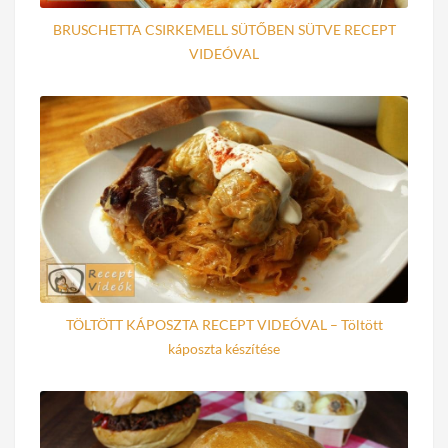
BRUSCHETTA CSIRKEMELL SÜTŐBEN SÜTVE RECEPT
VIDEÓVAL
TÖLTÖTT KÁPOSZTA RECEPT VIDEÓVAL – Töltött
káposzta készítése