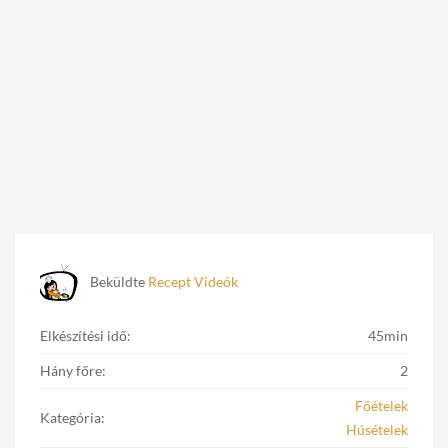
Beküldte
Recept Videók
Elkészítési idő:
45min
Hány főre:
2
Főételek
Kategória:
Húsételek