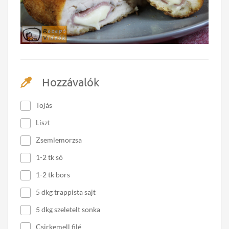
Hozzávalók
Tojás
Liszt
Zsemlemorzsa
1-2 tk só
1-2 tk bors
5 dkg trappista sajt
5 dkg szeletelt sonka
Csirkemell filé