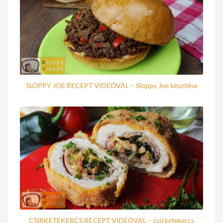
SLOPPY JOE RECEPT VIDEÓVAL – Sloppy Joe készítése
CSIRKETEKERCS RECEPT VIDEÓVAL – csirketekercs