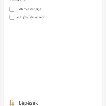
5 db tojásfehérje
200 g kristálycukor
Lépések