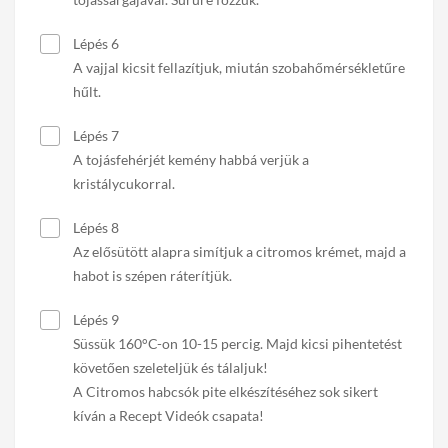
Lépés 6
A vajjal kicsit fellazítjuk, miután szobahőmérsékletűre
hűlt.
Lépés 7
A tojásfehérjét kemény habbá verjük a
kristálycukorral.
Lépés 8
Az elősütött alapra simítjuk a citromos krémet, majd a
habot is szépen ráterítjük.
Lépés 9
Süssük 160°C-on 10-15 percig. Majd kicsi pihentetést
követően szeleteljük és tálaljuk!
A Citromos habcsók pite elkészítéséhez sok sikert
kíván a Recept Videók csapata!