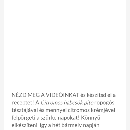
NÉZD MEG A VIDEÓINKAT és készítsd el a
receptet! A
Citromos habcsók pite
ropogós
tésztájával és mennyei citromos krémjével
felpörgeti a szürke napokat! Könnyű
elkészíteni, így a hét bármely napján