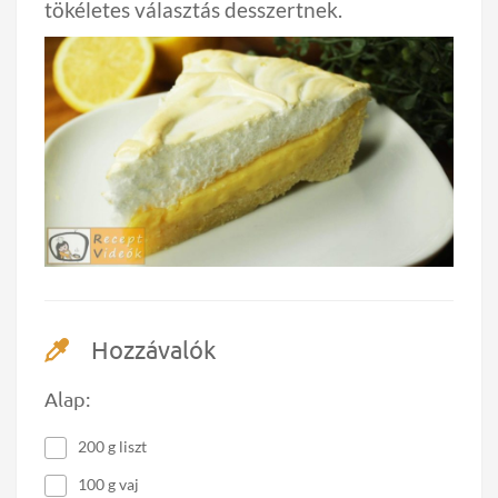
tökéletes választás desszertnek.
Hozzávalók
Alap:
200 g liszt
100 g vaj