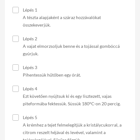
Lépés 1
A tészta alapjaként a száraz hozzávalókat
összekeverjük.
Lépés 2
A vajat elmorzsoljuk benne és a tojással gombóccá
gyúrjuk.
Lépés 3
Pihentessük hűtőben egy órát.
Lépés 4
Ezt követően nyújtsuk ki és egy lisztezett, vajas
piteformába fektessük. Süssük 180°C-on 20 percig.
Lépés 5
A krémhez a tejet felmelegítjük a kristálycukorral, a
citrom reszelt héjával és levével, valamint a
tojássárgájával. Sűrűre főzzük.