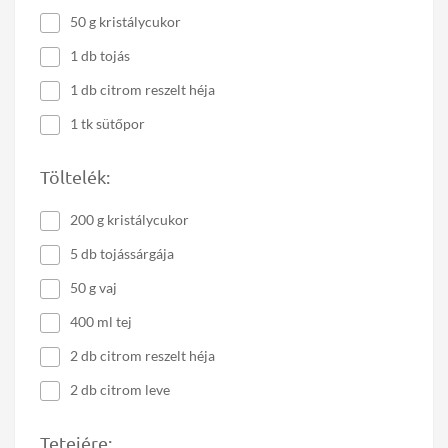
50 g kristálycukor
1 db tojás
1 db citrom reszelt héja
1 tk sütőpor
Töltelék:
200 g kristálycukor
5 db tojássárgája
50 g vaj
400 ml tej
2 db citrom reszelt héja
2 db citrom leve
Tetejére: