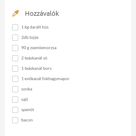
Hozzávalók
1 kg darált hús
2db tojás
90 g zsemlemorzsa
2 teáskanál só
1 teáskanál bors
1 evőkanál fokhagymapor
sonka
sajt
spenót
bacon