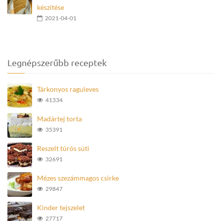
készítése
2021-04-01
Legnépszerűbb receptek
Tárkonyos raguleves
41334
Madártej torta
35391
Reszelt túrós süti
32691
Mézes szezámmagos csirke
29847
Kinder tejszelet
27717