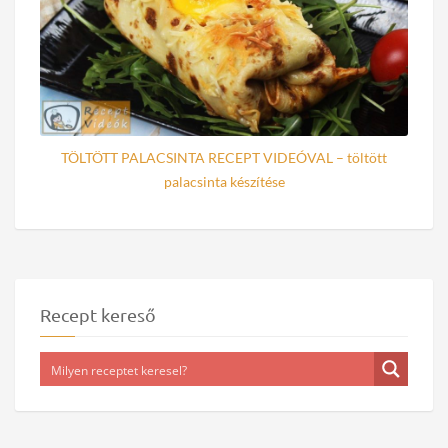
TÖLTÖTT PALACSINTA RECEPT VIDEÓVAL – töltött
palacsinta készítése
Recept kereső