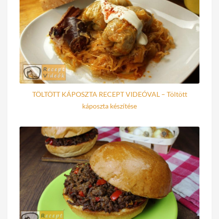
TÖLTÖTT KÁPOSZTA RECEPT VIDEÓVAL – Töltött
káposzta készítése