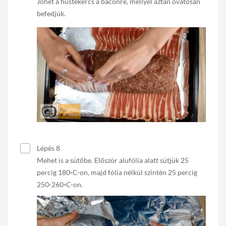
Jöhet a hústekercs a baconre, mellyel aztán óvatosan
befedjük.
Lépés 8
Mehet is a sütőbe. Először alufólia alatt sütjük 25
percig 180◦C-on, majd fólia nélkül szintén 25 percig
250-260◦C-on.