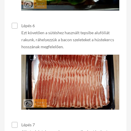
Lépés 6
Ezt követően a sütéshez használt tepsibe alufóliát
rakunk, ráhelyezzük a bacon szeleteket a hústekercs
hosszának megfelelően.
Lépés 7