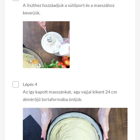
A liszthez hozzáadjuk a sütőport és a masszához
keverjük.
Lépés 4
Az így kapott masszánkat, egy vajjal kikent 24 cm
átmérőjű tortaformába öntjük.