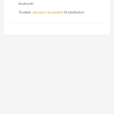
kívánunk!
További
desszert recepteket
itt találhatsz!