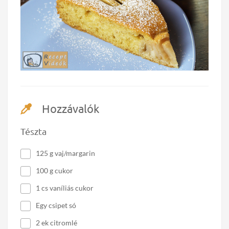
Hozzávalók
Tészta
125 g vaj/margarin
100 g cukor
1 cs vaníliás cukor
Egy csipet só
2 ek citromlé