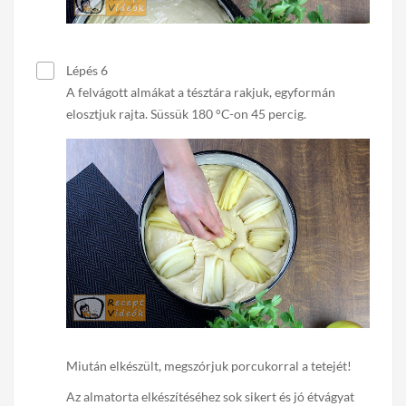
Lépés 6
A felvágott almákat a tésztára rakjuk, egyformán
elosztjuk rajta. S
üssük 180 °C-on 45 percig.
Miután elkészült, megszórjuk porcukorral a tetejét!
Az almatorta elkészítéséhez sok sikert és jó étvágyat