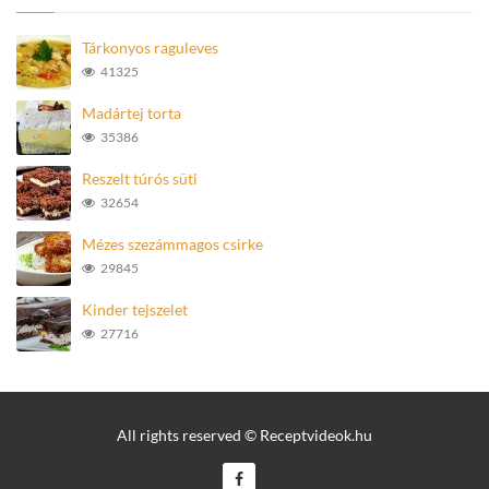
Tárkonyos raguleves
41325
Madártej torta
35386
Reszelt túrós süti
32654
Mézes szezámmagos csirke
29845
Kinder tejszelet
27716
All rights reserved © Receptvideok.hu