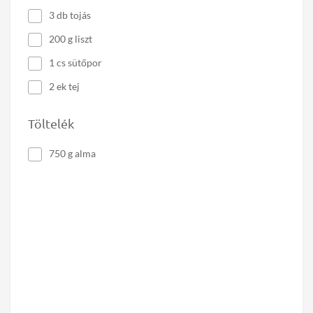
3 db tojás
200 g liszt
1 cs sütőpor
2 ek tej
Töltelék
750 g alma