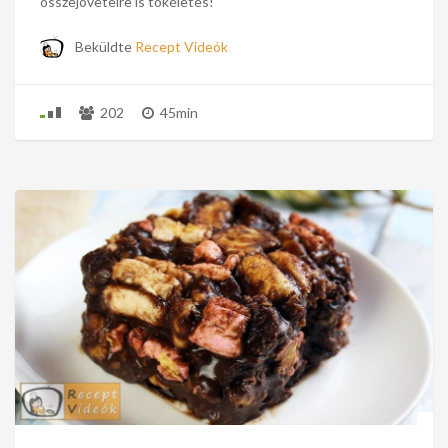
összejövetelre is tökéletes!
Beküldte
Recept Videók
202
45min