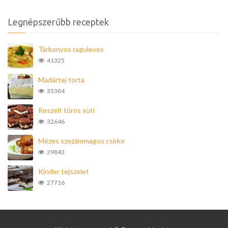
Legnépszerűbb receptek
Tárkonyos raguleves
41325
Madártej torta
35384
Reszelt túrós süti
32646
Mézes szezámmagos csirke
29843
Kinder tejszelet
27716