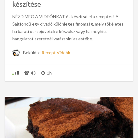
készítése
NÉZD MEG A VIDEÓNKAT és készítsd el a receptet! A
Sajtfondü egy olvadó különleges finomság, mely tökéletes
ha baráti összejövetelre készülsz vagy ha meghitt
hangulatot szeretnél varázsolni az estébe.
Beküldte
Recept Videók
43
1h