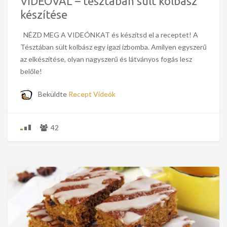
VIDEÓVAL – tésztában sült kolbász
készítése
NÉZD MEG A VIDEÓNKAT és készítsd el a receptet! A
Tésztában sült kolbász egy igazi ízbomba. Amilyen egyszerű
az elkészítése, olyan nagyszerű és látványos fogás lesz
belőle!
Beküldte
Recept Videók
42