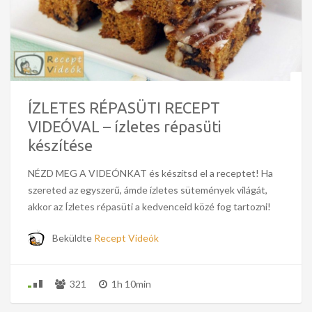
ÍZLETES RÉPASÜTI RECEPT
VIDEÓVAL – ízletes répasüti
készítése
NÉZD MEG A VIDEÓNKAT és készítsd el a receptet! Ha
szereted az egyszerű, ámde ízletes sütemények világát,
akkor az Ízletes répasüti a kedvenceid közé fog tartozni!
Beküldte
Recept Videók
321
1h 10min