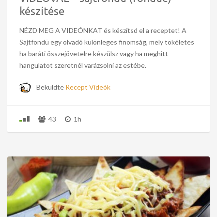
készítése
NÉZD MEG A VIDEÓNKAT és készítsd el a receptet! A
Sajtfondü egy olvadó különleges finomság, mely tökéletes
ha baráti összejövetelre készülsz vagy ha meghitt
hangulatot szeretnél varázsolni az estébe.
Beküldte
Recept Videók
43
1h