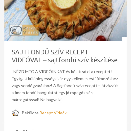
SAJTFONDÜ SZÍV RECEPT
VIDEÓVAL – sajtfondü szív készítése
NÉZD MEG A VIDEÓINKAT és készítsd el a receptet!
Egy igazi különlegesség akár egy kellemes esti filmezéshez
vagy vendégváráshoz! A Sajtfondü szív recepttel ötvözzük
a finom fondü hangulatot egy jó ropogós sós
mártogatóssal! Ne hagyd ki!
Beküldte
Recept Videók