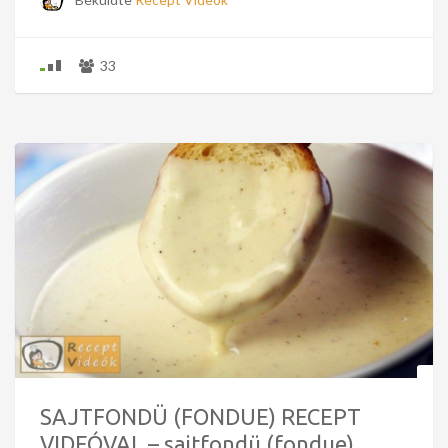
33
SAJTFONDÜ (FONDUE) RECEPT
VIDEÓVAL – sajtfondü (fondue)