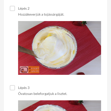
Lépés 2
Hozzákeverjük a tojássárgáját.
Lépés 3
Óvatosan beleforgatjuk a lisztet.