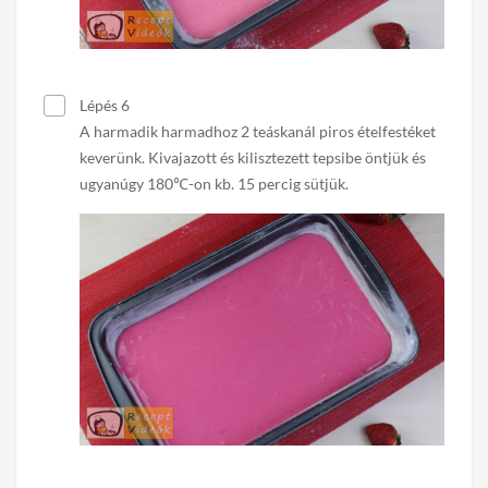
Lépés 6
A harmadik harmadhoz 2 teáskanál piros ételfestéket
keverünk. Kivajazott és kilisztezett tepsibe öntjük és
ugyanúgy 180℃-on kb. 15 percig sütjük.