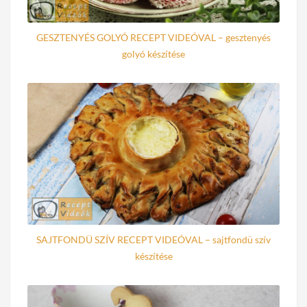
GESZTENYÉS GOLYÓ RECEPT VIDEÓVAL – gesztenyés
golyó készítése
SAJTFONDÜ SZÍV RECEPT VIDEÓVAL – sajtfondü szív
készítése