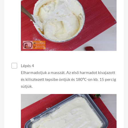
Lépés 4
Elharmadoljuk a masszát. Az első harmadot kivajazott
és kilisztezett tepsibe öntjük és 180℃-on kb. 15 percig
sütjük.