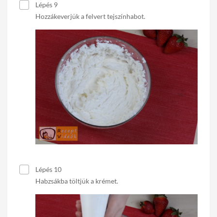
Lépés 9
Hozzákeverjük a felvert tejszínhabot.
Lépés 10
Habzsákba töltjük a krémet.