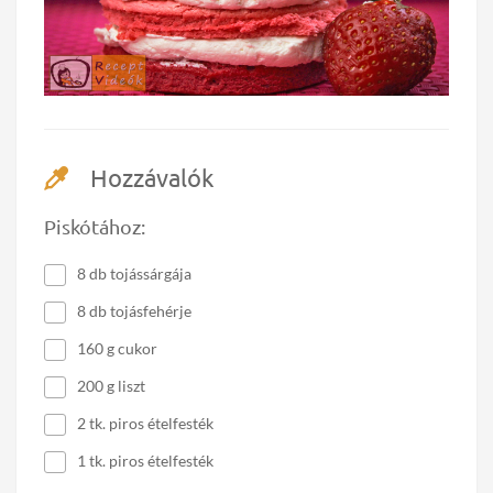
Hozzávalók
Piskótához:
8 db tojássárgája
8 db tojásfehérje
160 g cukor
200 g liszt
2 tk. piros ételfesték
1 tk. piros ételfesték