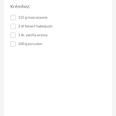
Krémhez:
125 g mascarpone
2 dl felvert habtejszín
1 tk. vanília aroma
100 g porcukor