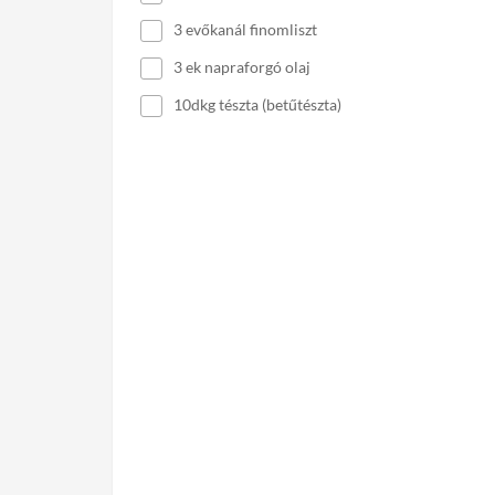
3 evőkanál finomliszt
3 ek napraforgó olaj
10dkg tészta (betűtészta)