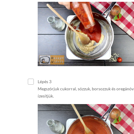
Lépés 3
Megszórjuk cukorral, sózzuk, borsozzuk és oregánóv
ízesítjük.