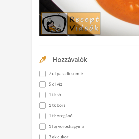
Hozzávalók
7 dl paradicsomlé
5 dl víz
1 tk só
1 tk bors
1 tk oregánó
1 fej vöröshagyma
3 ek cukor