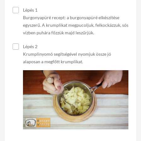
Lépés 1
Burgonyapüré recept: a burgonyapüré elkészítése
egyszerű. A krumplikat megpucoljuk, felkockázzuk, sós
vízben puhára főzzük majd leszűrjük.
Lépés 2
Krumplinyomó segítségével nyomjuk össze jó
alaposan a megfőtt krumplikat.