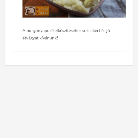
A burgonyapüré elkészítéséhez sok sikert és jó
étvágyat kívánunk!