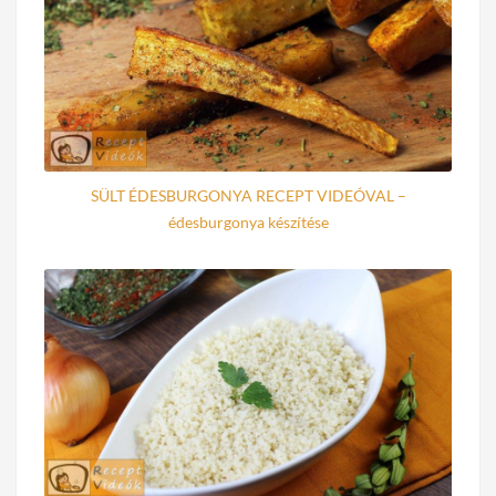
SÜLT ÉDESBURGONYA RECEPT VIDEÓVAL –
édesburgonya készítése