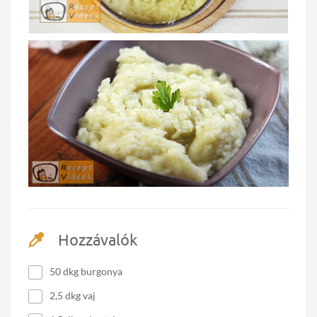
Hozzávalók
50 dkg burgonya
2,5 dkg vaj