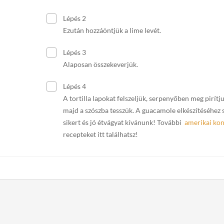
Lépés 2
Ezután hozzáöntjük a lime levét.
Lépés 3
Alaposan összekeverjük.
Lépés 4
A tortilla lapokat felszeljük, serpenyőben meg pirítju
majd a szószba tesszük. A guacamole elkészítéséhez 
sikert és jó étvágyat kívánunk! További
amerikai ko
recepteket itt találhatsz!