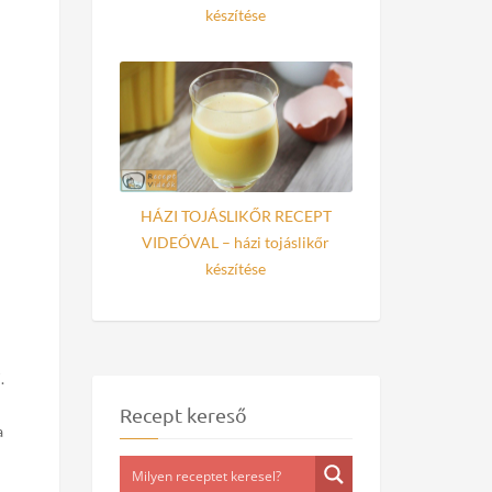
készítése
HÁZI TOJÁSLIKŐR RECEPT
VIDEÓVAL – házi tojáslikőr
készítése
.
Recept kereső
a