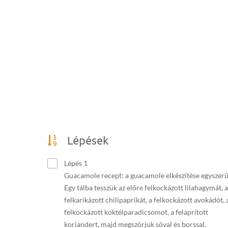
Lépések
Lépés 1
Guacamole recept: a guacamole elkészítése egyszerű
Egy tálba tesszük az előre felkockázott lilahagymát, a
felkarikázott chilipaprikát, a felkockázott avokádót, 
felkockázott koktélparadicsomot, a felaprított
koriandert, majd megszórjuk sóval és borssal.