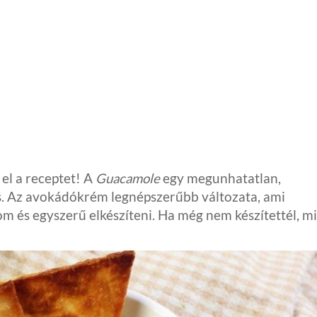
l a receptet! A
Guacamole
egy megunhatatlan,
s. Az avokádókrém legnépszerűbb változata, ami
om és egyszerű elkészíteni. Ha még nem készítettél, mi