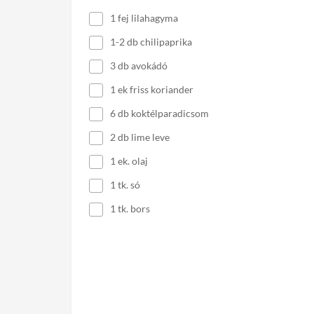
1 fej lilahagyma
1-2 db chilipaprika
3 db avokádó
1 ek friss koriander
6 db koktélparadicsom
2 db lime leve
1 ek. olaj
1 tk. só
1 tk. bors