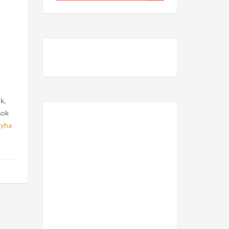
k,
sok
nyha