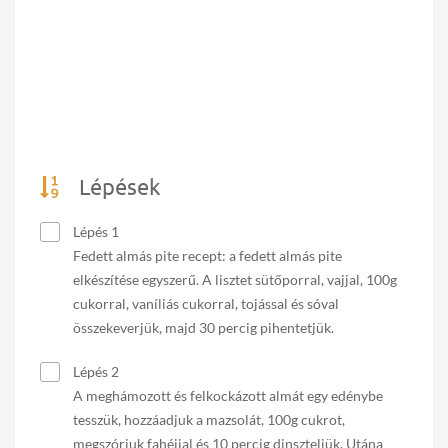
Lépések
Lépés 1
Fedett almás pite recept: a fedett almás pite
elkészítése egyszerű. A lisztet sütőporral, vajjal, 100g
cukorral, vaníliás cukorral, tojással és sóval
összekeverjük, majd 30 percig pihentetjük.
Lépés 2
A meghámozott és felkockázott almát egy edénybe
tesszük, hozzáadjuk a mazsolát, 100g cukrot,
megszórjuk fahéjjal és 10 percig dinszteljük. Utána