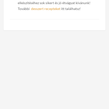
elkészítéséhez sok sikert és jó étvágyat kívánunk!
További
desszert recepteket
itt találhatsz!