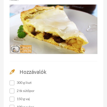
Hozzávalók
300 g liszt
2 tk sütőpor
150 g vaj
100 g cukor