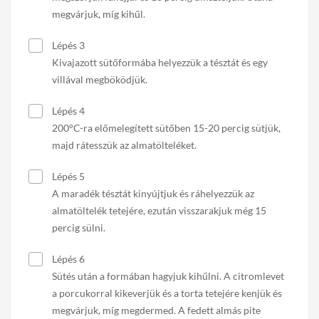
megvárjuk, míg kihűl.
Lépés 3
Kivajazott sütőformába helyezzük a tésztát és egy
villával megböködjük.
Lépés 4
200°C-ra előmelegített sütőben 15-20 percig sütjük,
majd rátesszük az almatölteléket.
Lépés 5
A maradék tésztát kinyújtjuk és ráhelyezzük az
almatöltelék tetejére, ezután visszarakjuk még 15
percig sülni.
Lépés 6
Sütés után a formában hagyjuk kihűlni. A citromlevet
a porcukorral kikeverjük és a torta tetejére kenjük és
megvárjuk, míg megdermed. A fedett almás pite