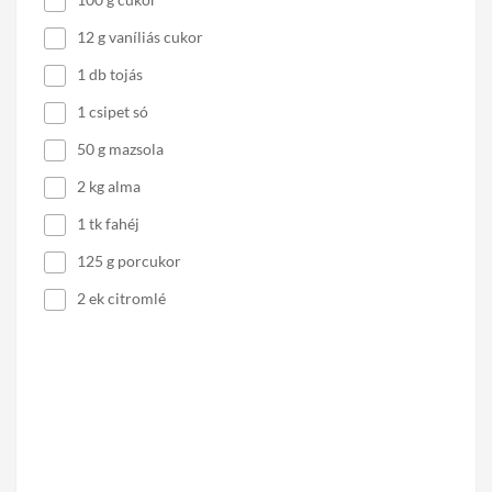
12 g vaníliás cukor
1 db tojás
1 csipet só
50 g mazsola
2 kg alma
1 tk fahéj
125 g porcukor
2 ek citromlé