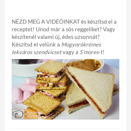
NÉZD MEG A VIDEÓINKAT és készítsd el a
receptet! Unod már a sós reggeliket? Vagy
készítenél valami új, édes uzsonnát?
Készítsd el velünk a
Mogyorókrémes
lekváros szendvicset
vagy a
S’mores
-t!