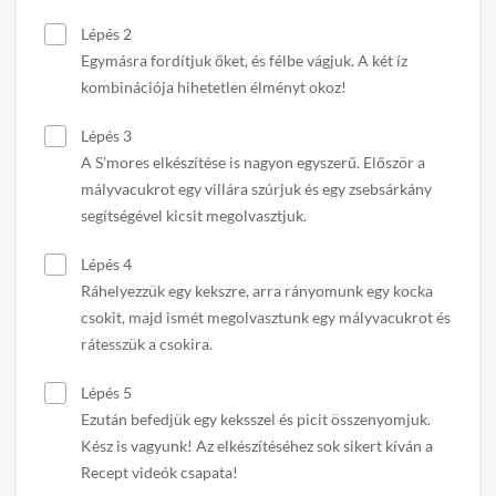
Lépés 2
Egymásra fordítjuk őket, és félbe vágjuk. A két íz
kombinációja hihetetlen élményt okoz!
Lépés 3
A S’mores elkészítése is nagyon egyszerű. Először a
mályvacukrot egy villára szúrjuk és egy zsebsárkány
segítségével kicsit megolvasztjuk.
Lépés 4
Ráhelyezzük egy kekszre, arra rányomunk egy kocka
csokit, majd ismét megolvasztunk egy mályvacukrot és
rátesszük a csokira.
Lépés 5
Ezután befedjük egy keksszel és picit összenyomjuk.
Kész is vagyunk! Az elkészítéséhez sok sikert kíván a
Recept videók csapata!