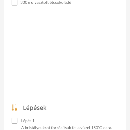
300 g olvasztott étcsokoládé
Lépések
Lépés 1
A kristálycukrot forrósítsuk fel a vízzel 150˚C-osra.