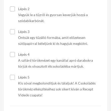
Lépés 2
Vegyük le a tűzről és gyorsan keverjük hozzá a
szódabikarbónát.
Lépés 3
Öntsük egy tűzálló formába, amit előzetesen
sütőpapírral béleljünk ki és hagyjuk megkötni.
Lépés 4
A szilárd törökmézet egy kanállal apró darabokra
törjük és olvasztott étcsokoládéba mártjuk.
Lépés 5
Kis sóval megbolondítjuk és tálaljuk! A Csokoládés
törökméz elkészítéséhez sok sikert kíván a Recept
Videók csapata!