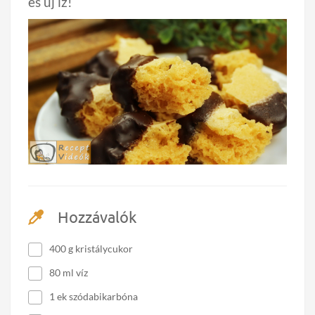
és új íz!
Hozzávalók
400 g kristálycukor
80 ml víz
1 ek szódabikarbóna