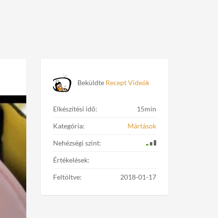
Beküldte
Recept Videók
Elkészítési idő:
15min
Kategória:
Mártások
Nehézségi szint:
Értékelések:
Feltöltve:
2018-01-17