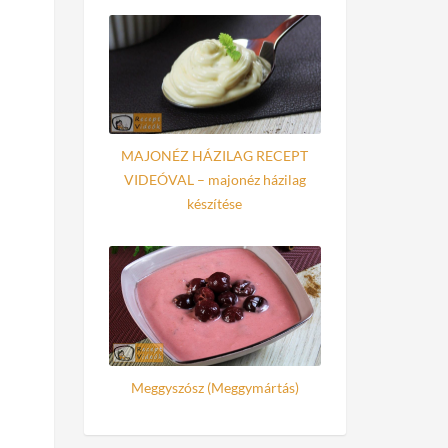
MAJONÉZ HÁZILAG RECEPT
VIDEÓVAL – majonéz házilag
készítése
Meggyszósz (Meggymártás)