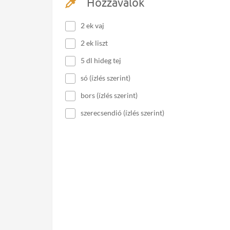
Hozzávalók
2 ek vaj
2 ek liszt
5 dl hideg tej
só (ízlés szerint)
bors (ízlés szerint)
szerecsendió (ízlés szerint)