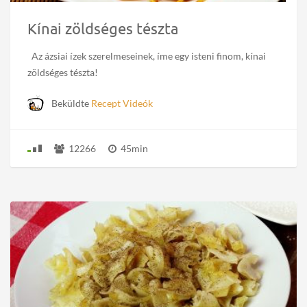
Kínai zöldséges tészta
Az ázsiai ízek szerelmeseinek, íme egy isteni finom, kínai
zöldséges tészta!
Beküldte
Recept Videók
12266
45min