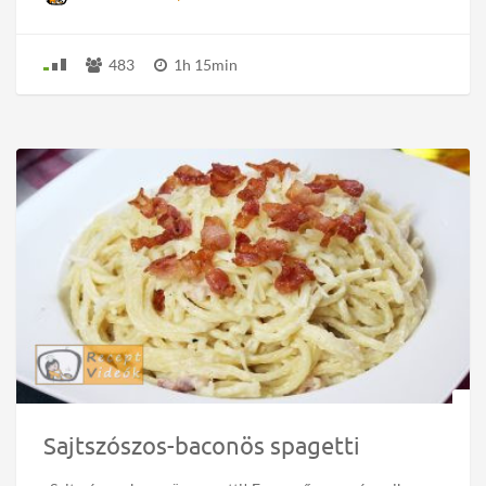
483
1h 15min
Sajtszószos-baconös spagetti