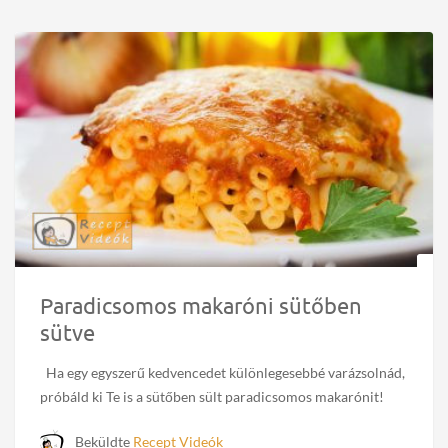
Paradicsomos makaróni sütőben
sütve
Ha egy egyszerű kedvencedet különlegesebbé varázsolnád,
próbáld ki Te is a sütőben sült paradicsomos makarónit!
Beküldte
Recept Videók