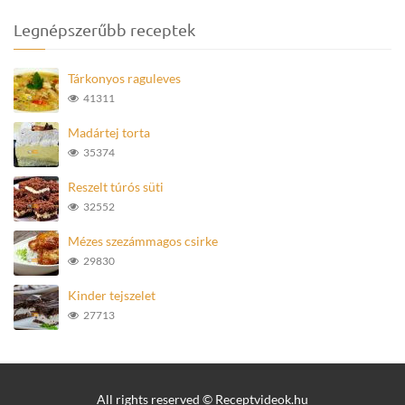
Legnépszerűbb receptek
Tárkonyos raguleves
41311
Madártej torta
35374
Reszelt túrós süti
32552
Mézes szezámmagos csirke
29830
Kinder tejszelet
27713
All rights reserved © Receptvideok.hu