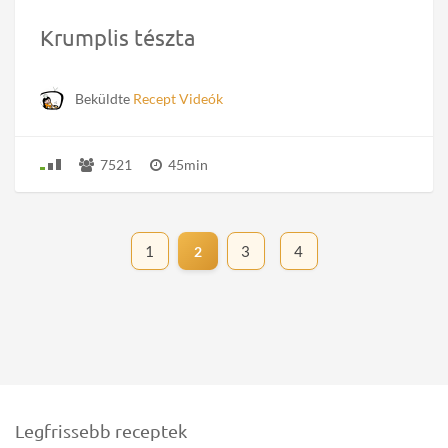
Krumplis tészta
Beküldte
Recept Videók
7521
45min
1
3
4
2
Legfrissebb receptek