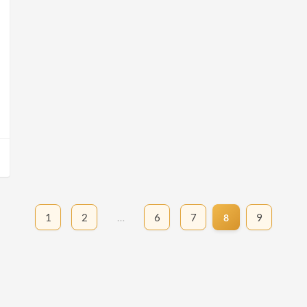
1
2
…
6
7
9
8