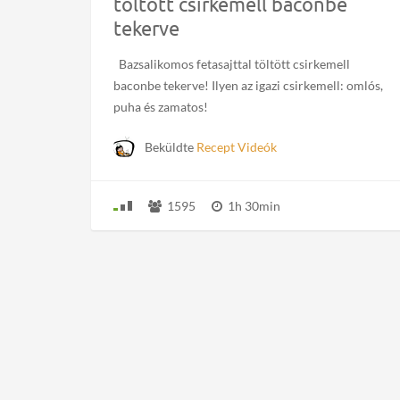
töltött csirkemell baconbe
tekerve
Bazsalikomos fetasajttal töltött csirkemell
baconbe tekerve! Ilyen az igazi csirkemell: omlós,
puha és zamatos!
Beküldte
Recept Videók
1595
1h 30min