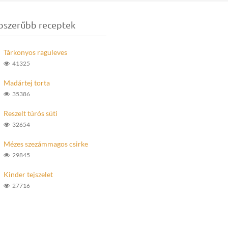
pszerűbb receptek
Tárkonyos raguleves
41325
Madártej torta
35386
Reszelt túrós süti
32654
Mézes szezámmagos csirke
29845
Kinder tejszelet
27716