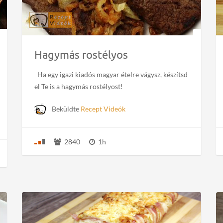
Hagymás rostélyos
Ha egy igazi kiadós magyar ételre vágysz, készítsd
el Te is a hagymás rostélyost!
Beküldte
Recept Videók
2840
1h