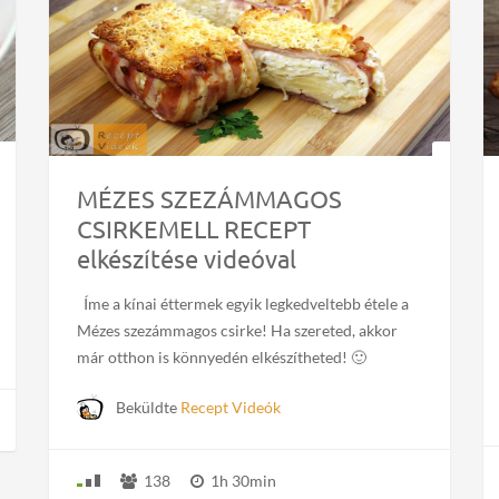
MÉZES SZEZÁMMAGOS
CSIRKEMELL RECEPT
elkészítése videóval
Íme a kínai éttermek egyik legkedveltebb étele a
Mézes szezámmagos csirke! Ha szereted, akkor
már otthon is könnyedén elkészítheted! 🙂
Beküldte
Recept Videók
138
1h 30min