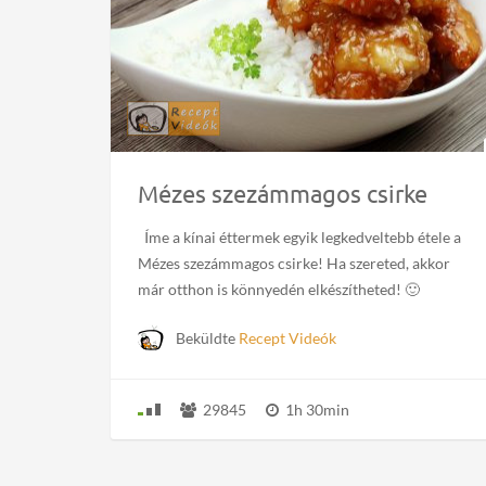
Mézes szezámmagos csirke
Íme a kínai éttermek egyik legkedveltebb étele a
Mézes szezámmagos csirke! Ha szereted, akkor
már otthon is könnyedén elkészítheted! 🙂
Beküldte
Recept Videók
29845
1h 30min