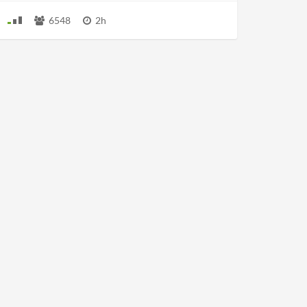
6548
2h