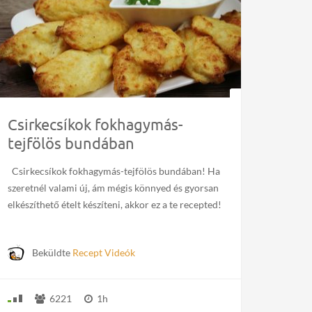
Csirkecsíkok fokhagymás-
tejfölös bundában
Csirkecsíkok fokhagymás-tejfölös bundában! Ha
szeretnél valami új, ám mégis könnyed és gyorsan
elkészíthető ételt készíteni, akkor ez a te recepted!
Beküldte
Recept Videók
6221
1h