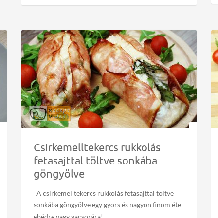
Csirkemelltekercs rukkolás
fetasajttal töltve sonkába
göngyölve
A csirkemelltekercs rukkolás fetasajttal töltve
sonkába göngyölve egy gyors és nagyon finom étel
ebédre vagy vacsorára!