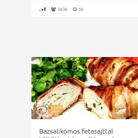
3636
1h
Bazsalikomos fetasajttal