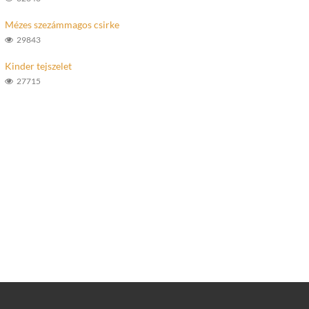
Mézes szezámmagos csirke
29843
Kinder tejszelet
27715