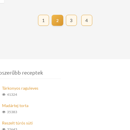
1
3
4
2
pszerűbb receptek
Tárkonyos raguleves
41324
Madártej torta
35383
Reszelt túrós süti
32643