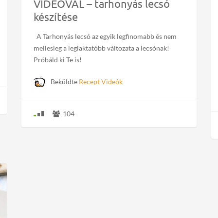
VIDEÓVAL – tarhonyás lecsó
készítése
A Tarhonyás lecsó az egyik legfinomabb és nem
mellesleg a leglaktatóbb változata a lecsónak!
Próbáld ki Te is!
Beküldte
Recept Videók
104