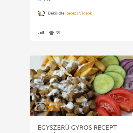
Beküldte
Recept Videók
39
EGYSZERŰ GYROS RECEPT