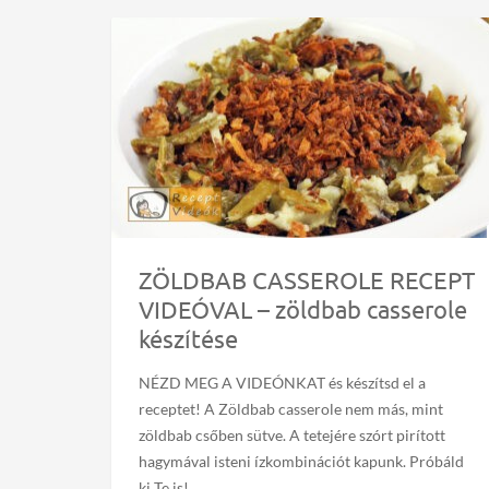
ZÖLDBAB CASSEROLE RECEPT
VIDEÓVAL – zöldbab casserole
készítése
NÉZD MEG A VIDEÓNKAT és készítsd el a
receptet! A Zöldbab casserole nem más, mint
zöldbab csőben sütve. A tetejére szórt pirított
hagymával isteni ízkombinációt kapunk. Próbáld
ki Te is!