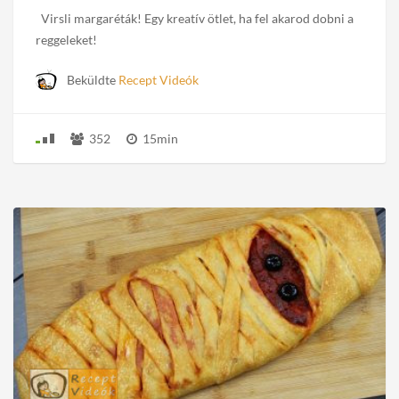
Virsli margaréták! Egy kreatív ötlet, ha fel akarod dobni a
reggeleket!
Beküldte
Recept Videók
352
15min