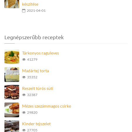
készítése
2021-04-01
Legnépszerűbb receptek
Tárkonyos raguleves
41279
Madártej torta
35352
Reszelt túrós süti
32387
Mézes szezámmagos csirke
29820
Kinder tejszelet
27705