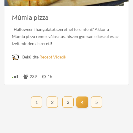
Múmia pizza
Halloweeni hangulatot szeretnél teremteni? Akkor a
Múmia pizza remek választás, hiszen gyorsan elkészül és az
ízeit mindenki szereti!
Beküldte
Recept Videók
239
1h
1
2
3
5
4