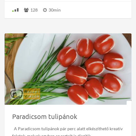
128
30min
Paradicsom tulipánok
A Paradicsom tulipánok pár perc alatt elkészíthető kreatív
falatok, melyek egyben az asztalt is díszítik.