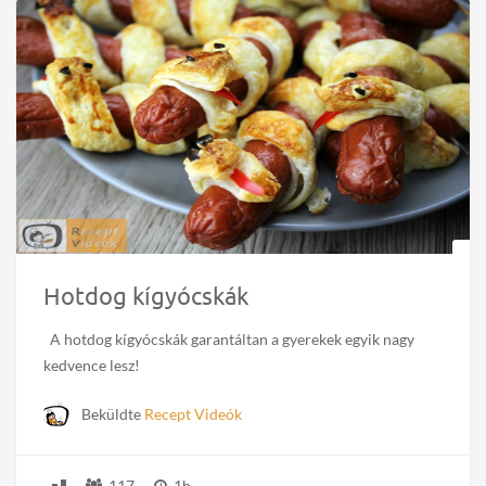
Hotdog kígyócskák
A hotdog kígyócskák garantáltan a gyerekek egyik nagy
kedvence lesz!
Beküldte
Recept Videók
117
1h