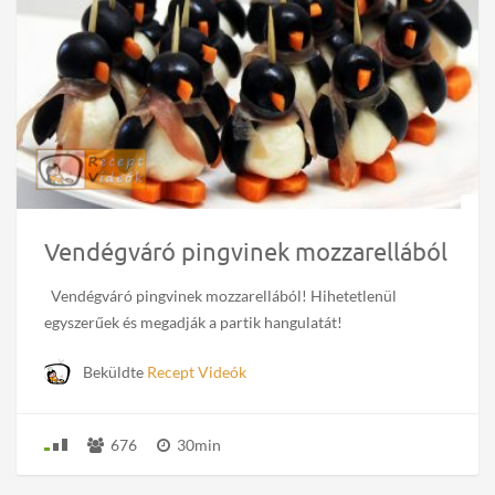
Vendégváró pingvinek mozzarellából
Vendégváró pingvinek mozzarellából! Hihetetlenül
egyszerűek és megadják a partik hangulatát!
Beküldte
Recept Videók
676
30min