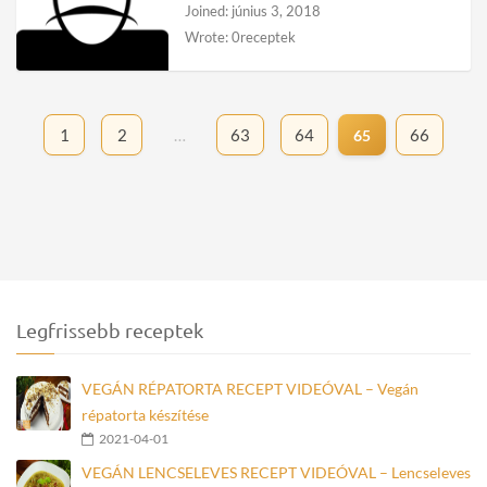
Joined: június 3, 2018
Wrote: 0receptek
1
2
…
63
64
66
65
Legfrissebb receptek
VEGÁN RÉPATORTA RECEPT VIDEÓVAL – Vegán
répatorta készítése
2021-04-01
VEGÁN LENCSELEVES RECEPT VIDEÓVAL – Lencseleves