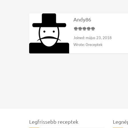
Andy86
Joined: május 23, 2018
Wrote: 0receptek
Legfrissebb receptek
Legné