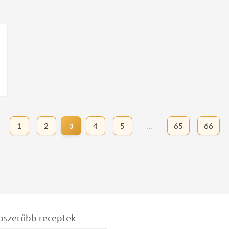
1
2
4
5
…
65
66
3
pszerűbb receptek