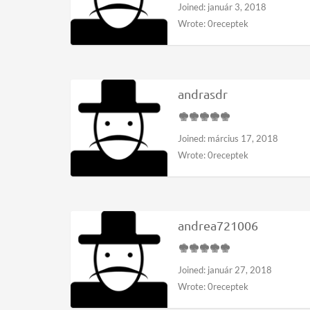
Joined: január 3, 2018
Wrote: 0receptek
andrasdr
Joined: március 17, 2018
Wrote: 0receptek
andrea721006
Joined: január 27, 2018
Wrote: 0receptek