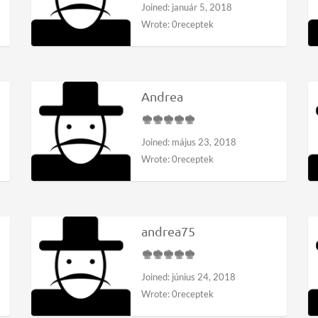
Joined: január 5, 2018
Wrote: 0receptek
Andrea
Joined: május 23, 2018
Wrote: 0receptek
andrea75
Joined: június 24, 2018
Wrote: 0receptek